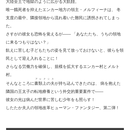
大陸全土で地獄のように広がる大飢饉。
唯一餓死者を抑えたエンカー地方の領主・メルフィーナは、 冬
支度の最中、隣接領地から流れ着いた難民に誘拐されてしまっ
た。
さすがの彼女も恐怖を覚えるが―― 「あなたたち、うちの領地
に来るつもりはない？」
飢えに苦しむ子どもたちの姿を見て放っておけないと、彼らを領
民として迎え入れることに！
さらなる労働力を確保し、規模を拡大するエンカー村とメルト
村。
アレクシス
そんなところに
書類上の夫
が持ち込んできたのは、 病を抱えた
隣国の王太子の転地療養という外交的重要案件で――
彼女の光は病んだ世界に苦しむ少年をも照らす！
したたか夫人の領地改革ヒューマン・ファンタジー、第二弾！