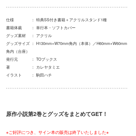
仕様 ： 特典SS付き書籍＋アクリルスタンド1種
書籍体裁 ： 単行本・ソフトカバー
グッズ素材 ： アクリル
グッズサイズ ： H130mm×W70mm角内（本体）／H60mm×W60mm
角内（台座）
発行元 ： TOブックス
著 ： カレヤタミエ
イラスト ： 駒田ハチ
原作小説第2巻とグッズをまとめてGET！
※ご好評につき、サイン本の販売は終了いたしました※