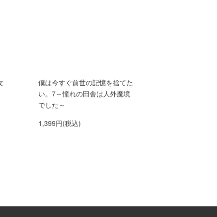
女
僕は今すぐ前世の記憶を捨てた
い。7～憧れの田舎は人外魔境
でした～
1,399円(税込)