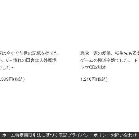
僕は今すぐ前世の記憶を捨てた
悪党一家の愛娘、転生先も乙
い。8～憧れの田舎は人外魔境
ゲームの極道令嬢でした。 ド
でした～
ラマCD2脚本
1,399円(税込)
1,210円(税込)
ホーム
特定商取引法に基づく表記
プライバシーポリシー
お問い合わせ