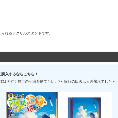
じられるアクリルスタンドです。
て購入するならこちら！
】僕は今すぐ前世の記憶を捨てたい。7～憧れの田舎は人外魔境でした～