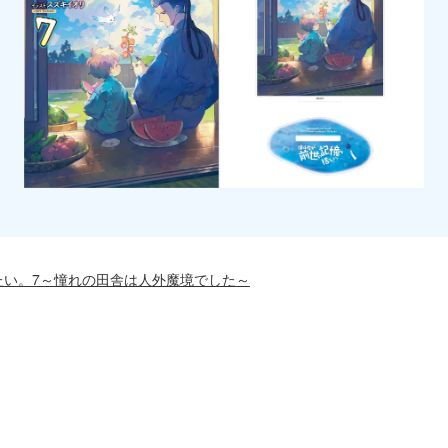
てたい。7～憧れの田舎は人外魔境でした～