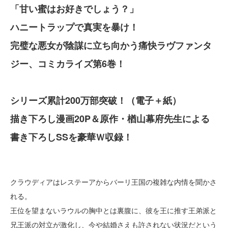
「甘い蜜はお好きでしょう？」
ハニートラップで真実を暴け！
完璧な悪女が陰謀に立ち向かう痛快ラヴファンタ
ジー、コミカライズ第6巻！
シリーズ累計200万部突破！（電子＋紙）
描き下ろし漫画20P＆原作・楢山幕府先生による
書き下ろしSSを豪華Ｗ収録！
クラウディアはレステーアからバーリ王国の複雑な内情を聞かさ
れる。
王位を望まないラウルの胸中とは裏腹に、彼を王に推す王弟派と
兄王派の対立が激化し、今や結婚さえも許されない状況だという