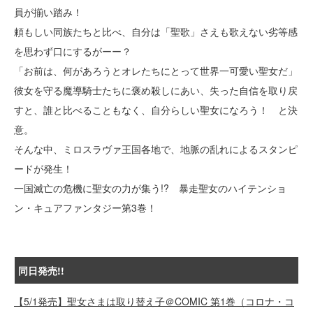
員が揃い踏み！
頼もしい同族たちと比べ、自分は「聖歌」さえも歌えない劣等感
を思わず口にするがーー？
「お前は、何があろうとオレたちにとって世界一可愛い聖女だ」
彼女を守る魔導騎士たちに褒め殺しにあい、失った自信を取り戻
すと、誰と比べることもなく、自分らしい聖女になろう！ と決
意。
そんな中、ミロスラヴァ王国各地で、地脈の乱れによるスタンピ
ードが発生！
一国滅亡の危機に聖女の力が集う!? 暴走聖女のハイテンショ
ン・キュアファンタジー第3巻！
同日発売!!
【5/1発売】聖女さまは取り替え子＠COMIC 第1巻（コロナ・コ