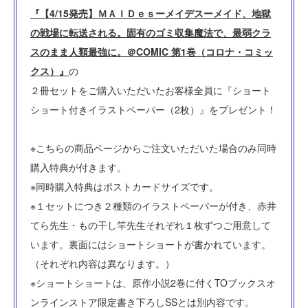
『【4/15発売】ＭＡＩＤｅｓーメイデスーメイド、地獄
の戦場に転送される。固有のゴミ収集魔法で、最弱クラ
スのまま人類最強に。＠COMIC 第1巻（コロナ・コミッ
クス）』
の
２冊セットをご購入いただいたお客様全員に『ショート
ショート付きイラストペーパー（2枚）』をプレゼント！
※こちらの商品ページからご注文いただいた場合のみ同時
購入特典が付きます。
※同時購入特典はポストカードサイズです。
※１セットにつき２種類のイラストペーパーが付き、赤井
てら先生・もの干し竿先生それぞれ１枚ずつご用意して
います。裏面にはショートショートが書かれています。
（それぞれ内容は異なります。）
※ショートショートは、原作小説2巻に付くTOブックスオ
ンラインストア限定書き下ろしSSとは別内容です。