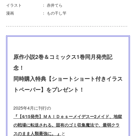
イラスト ： 赤井てら
漫画 ： もの干し竿
原作小説2巻＆コミックス1巻同月発売記
念！
同時購入特典【ショートショート付きイラス
トペーパー】をプレゼント！
2025年4月に刊行の
『【4/15発売】ＭＡＩＤｅｓーメイデスー2メイド、地獄
の戦場に転送される。固有のゴミ収集魔法で、最弱クラ
スのまま人類最強に。 』
と