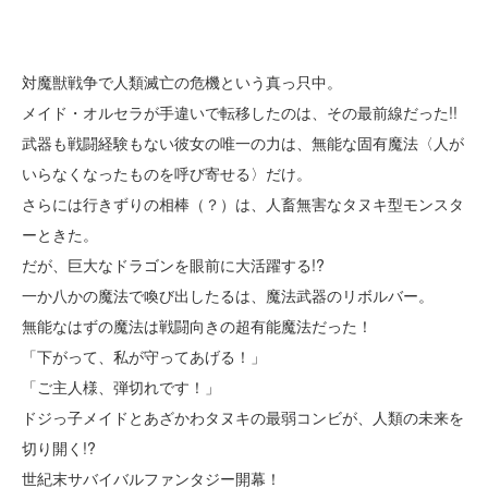
対魔獣戦争で人類滅亡の危機という真っ只中。
メイド・オルセラが手違いで転移したのは、その最前線だった!!
武器も戦闘経験もない彼女の唯一の力は、無能な固有魔法〈人が
いらなくなったものを呼び寄せる〉だけ。
さらには行きずりの相棒（？）は、人畜無害なタヌキ型モンスタ
ーときた。
だが、巨大なドラゴンを眼前に大活躍する!?
一か八かの魔法で喚び出したるは、魔法武器のリボルバー。
無能なはずの魔法は戦闘向きの超有能魔法だった！
「下がって、私が守ってあげる！」
「ご主人様、弾切れです！」
ドジっ子メイドとあざかわタヌキの最弱コンビが、人類の未来を
切り開く!?
世紀末サバイバルファンタジー開幕！