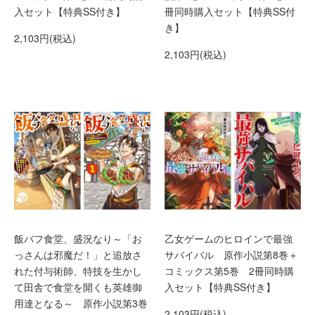
入セット【特典SS付き】
冊同時購入セット【特典SS付
き】
2,103円(税込)
2,103円(税込)
飯バフ食堂、盛況なり～「お
乙女ゲームのヒロインで最強
っさんは邪魔だ！」と追放さ
サバイバル 原作小説第8巻＋
れた付与術師、特技を生かし
コミックス第5巻 2冊同時購
て田舎で食堂を開くも英雄御
入セット【特典SS付き】
用達となる～ 原作小説第3巻
2,103円(税込)