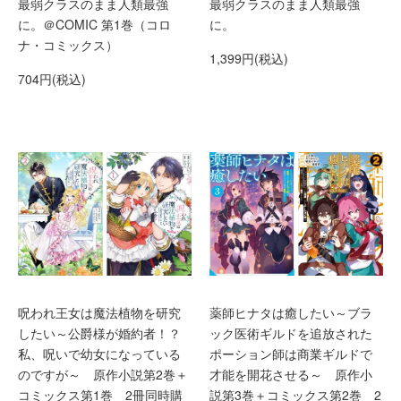
最弱クラスのまま人類最強
最弱クラスのまま人類最強
に。＠COMIC 第1巻（コロ
に。
ナ・コミックス）
1,399円(税込)
704円(税込)
呪われ王女は魔法植物を研究
薬師ヒナタは癒したい～ブラ
したい～公爵様が婚約者！？
ック医術ギルドを追放された
私、呪いで幼女になっている
ポーション師は商業ギルドで
のですが～ 原作小説第2巻＋
才能を開花させる～ 原作小
コミックス第1巻 2冊同時購
説第3巻＋コミックス第2巻 2