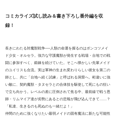
コミカライズ試し読み＆書き下ろし番外編を収
録！
長きにわたる対魔獣戦争──人類の命運を握るのはポンコツメイ
ド少女・オルセラ。強力な守護魔獣が発生する戦場・台地での戦
闘に参加すべく、鍛錬を続けていた。そこへ懐かしい先輩メイド
のユイリスも合流。実は軍神の生まれ変わりらしい彼女を第二の
師とし、共に「台地へ続く試練」と呼ばれる洞窟へ。桁違いに強
い敵に、契約魔獣・タヌセラとの合体技を駆使して死にもの狂い
で立ち向かう。レベルの差に圧倒されて焦る中、最前線で戦う恩
師・リムマイア達が劣勢にあるとの悲報が飛び込んできて……？
「私達、生きるのも死ぬのも一緒だよ！」
仲間のために強くなりたい最弱メイドの固有魔法に新たな可能性