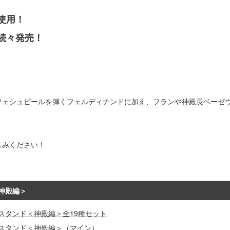
使用！
続々発売！
フェシュピールを弾くフェルディナンドに加え、フランや神殿長ベーゼヴ
しみください！
神殿編＞
スタンド＜神殿編＞全19種セット
ルスタンド＜神殿編＞（マイン）