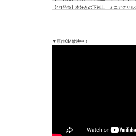
【4/1発売】本好きの下剋上 ミニアクリ
▼原作CM放映中！