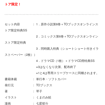
トア限定！
セット内容 ： 1．原作小説第8巻＋TOブックスオンラインス
トア限定特典SS
2．コミックス第6巻＋TOブックスオンライン
ストア限定特典
3．同時購入特典（ショートショート付きイラ
ストペーパー（2枚））
4．ドラマCD（1枚）＋ドラマCD用特典SS
※3はなくなり次第、配布終了
※1と4は専用スリーブケースに同梱されます。
書籍体裁 ： 単行本・ソフトカバー
発行元 ： TOブックス
著 ： 琴子
イラスト ： くまのみ鮭
漫画 ： 七星郁斗