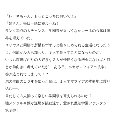
「レーネちゃん、もっとこっちにおいでよ」
「姉さん、毎日一緒に寝ようね！」
ランク加点の大チャンス、学園祭が近づくなかレーネの心臓は限
界を迎えていた。
ユリウスと同棲で所構わずずっと抱きしめられる生活になったう
え、何故かルカも加わり、３人で暮らすことになったのだ。
いつも喧嘩ばかりの大好きな２人が仲良くなる機会になればと何
とか前向きに考えていたが──ある日、ルカがマフィアの抗争に
巻き込まれてしまって！？
弟の空白の１０年を知った姉は、１人でマフィアの本拠地に乗り
込む──。
果たして３人揃って楽しい学園祭を迎えられるのか？
強メンタル令嬢が逆境を跳ね返す、愛され魔法学園ファンタジー
第８弾！