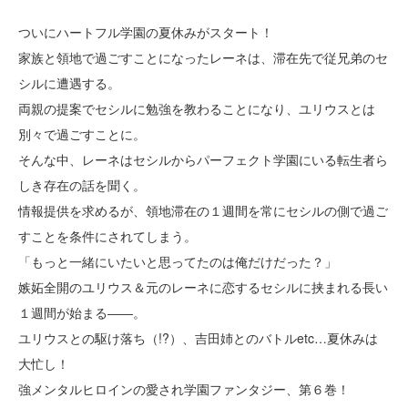
ついにハートフル学園の夏休みがスタート！
家族と領地で過ごすことになったレーネは、滞在先で従兄弟のセ
シルに遭遇する。
両親の提案でセシルに勉強を教わることになり、ユリウスとは
別々で過ごすことに。
そんな中、レーネはセシルからパーフェクト学園にいる転生者ら
しき存在の話を聞く。
情報提供を求めるが、領地滞在の１週間を常にセシルの側で過ご
すことを条件にされてしまう。
「もっと一緒にいたいと思ってたのは俺だけだった？」
嫉妬全開のユリウス＆元のレーネに恋するセシルに挟まれる長い
１週間が始まる――。
ユリウスとの駆け落ち（!?）、吉田姉とのバトルetc…夏休みは
大忙し！
強メンタルヒロインの愛され学園ファンタジー、第６巻！