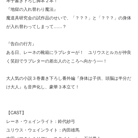
琴子書き下ろし脚本２本！
『地獄の入れ替わり魔法』
魔道具研究会の試作品のせいで、「？？？」と「？？？」の身体
が入れ替わってしまって……？
『告白の行方』
ある日、レーネの靴箱にラブレターが！ ユリウスとルカが仲良
く笑顔でラブレターの差出人のところへ向かう──！
大人気の小説３巻書き下ろし番外編『身体は子供、頭脳は半分だ
け大人』も音声化し、豪華３本立て！
【CAST】
レーネ・ウェインライト：鈴代紗弓
ユリウス・ウェインライト：内田雄馬