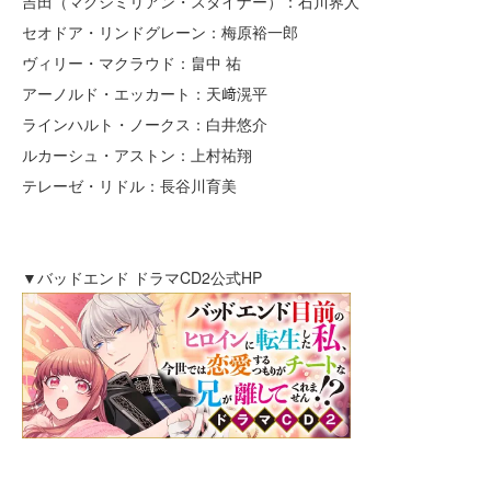
吉田（マクシミリアン・スタイナー）：石川界人
セオドア・リンドグレーン：梅原裕一郎
ヴィリー・マクラウド：畠中 祐
アーノルド・エッカート：天﨑滉平
ラインハルト・ノークス：白井悠介
ルカーシュ・アストン：上村祐翔
テレーゼ・リドル：長谷川育美
▼バッドエンド ドラマCD2公式HP