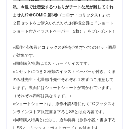
私、今世では恋愛するつもりがチートな兄が離してくれ
ません!?＠COMIC 第6巻（コロナ・コミックス）』
の
２冊セットをご購入いただいたお客様全員に『ショート
ショート付きイラストペーパー（2枚）』をプレゼント！
※原作小説8巻とコミックス6巻を含むすべてのセット商品
が対象です。
※同時購入特典はポストカードサイズです。
※１セットにつき２種類のイラストペーパーが付き、くま
のみ鮭先生・七星郁斗先生それぞれ１枚ずつご用意して
います。裏面にはショートショートが書かれています。
（それぞれ内容は異なります。）
※ショートショートは、原作小説8巻に付くTOブックスオ
ンラインストア限定書き下ろしSSとは別内容です。
※同時購入特典とは別に、通常特典（原作小説：書き下ろ
しSS／コミックス：ポストカード）も付きます。