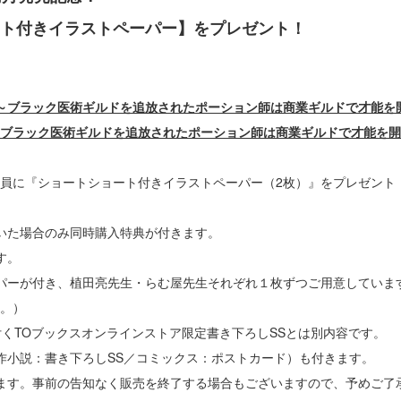
ト付きイラストペーパー】をプレゼント！
い2～ブラック医術ギルドを追放されたポーション師は商業ギルドで才能を
～ブラック医術ギルドを追放されたポーション師は商業ギルドで才能を開花
員に『ショートショート付きイラストペーパー（2枚）』をプレゼント
いた場合のみ同時購入特典が付きます。
す。
パーが付き、植田亮先生・らむ屋先生それぞれ１枚ずつご用意していま
。）
付くTOブックスオンラインストア限定書き下ろしSSとは別内容です。
作小説：書き下ろしSS／コミックス：ポストカード）も付きます。
ます。事前の告知なく販売を終了する場合もございますので、予めご了