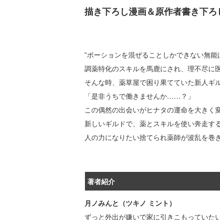
描き下ろし漫画＆原作者書き下ろ
”ポーションを混ぜることしかできない無能
調薬特化のスキルを馬鹿にされ、理不尽に
そんな時、薬草屋で困り果てていた新人ギ
「是非うちで働きませんか……？」
この偶然の出会いがヒナタの運命を大きく変
新しいギルドで、薬とスキルを使い奔走す
人の力になりたい捨てられ薬師が波乱を巻
著者紹介
月ノみんと（ツキノ ミント）
ずっと外出が嫌いで家に引きこもっていた