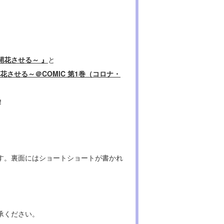
開花させる～ 』
と
させる～＠COMIC 第1巻（コロナ・
！
す。裏面にはショートショートが書かれ
承ください。