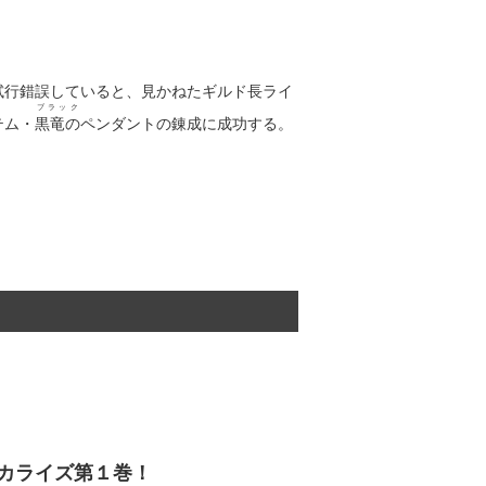
試行錯誤していると、見かねたギルド長ライ
ブラック
テム・
黒竜の
ペンダントの錬成に成功する。
カライズ第１巻！