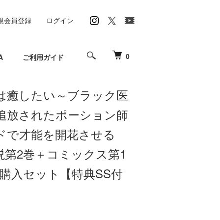
規会員登録
ログイン
0
A
ご利用ガイド
は癒したい～ブラック医
追放されたポーション師
ドで才能を開花させる
説第2巻＋コミックス第1
時購入セット【特典SS付