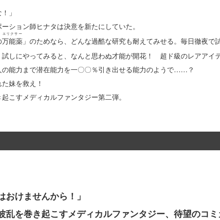
な！」
ポーション師ヒナタは決意を新たにしていた。
エリクサー
の
万能薬
」のためなら、どんな過酷な研究も耐えてみせる。毎日徹夜で
。試しにやってみると、なんと思わぬ才能が開花！ 超ド級のレアアイ
人の能力まで潜在能力を一〇〇％引き出せる能力のようで……？
れた妹を救え！
き起こすメディカルファンタジー第二弾。
はおけませんから！」
波乱を巻き起こすメディカルファンタジー、待望のコミ