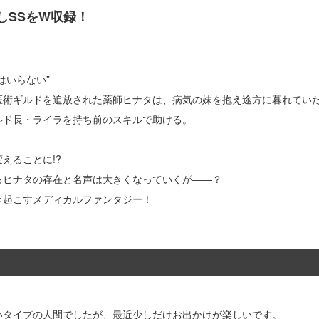
しSSをW収録！
はいらない”
医術ギルドを追放された薬師ヒナタは、病気の妹を抱え途方に暮れてい
ルド長・ライラを持ち前のスキルで助ける。
えることに!?
るヒナタの存在と名声は大きくなっていくが――？
き起こすメディカルファンタジー！
いタイプの人間でしたが、最近少しだけお出かけが楽しいです。