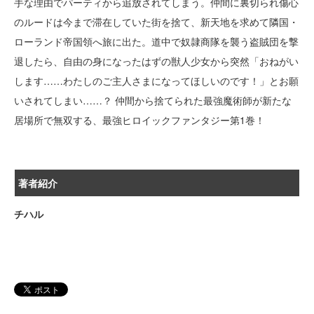
手な理由でパーティから追放されてしまう。仲間に裏切られ傷心
のルードは今まで滞在していた街を捨て、新天地を求めて隣国・
ローランド帝国領へ旅に出た。道中で奴隷商隊を襲う盗賊団を撃
退したら、自由の身になったはずの獣人少女から突然「おねがい
します……わたしのご主人さまになってほしいのです！」とお願
いされてしまい……？ 仲間から捨てられた最強魔術師が新たな
居場所で無双する、最強ヒロイックファンタジー第1巻！
著者紹介
チハル