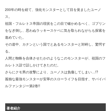
200年の時を経て、強化モンスターとして目を覚ましたユーノ
ス。
祖国・フルレトス帝国の現状をこの目で確かめるべく、ゴブリン
をなぎ倒し、思わぬラッキースケベに気を取られながらも探索を
進めていた。
その道中、カナンという国でとあるモンスターと対峙し、驚愕す
る。
人間と蜘蛛を合体させたかのようなこのモンスターが、祖国のフ
ルレトス語で話しかけてきたのだ。
さらにクモ男の攻撃により、ユーノスは負傷してしまい…!?
孤独な最強モンスターが安寧のスローライフを目指す、サバイバ
ルファンタジー第2巻!!
著者紹介