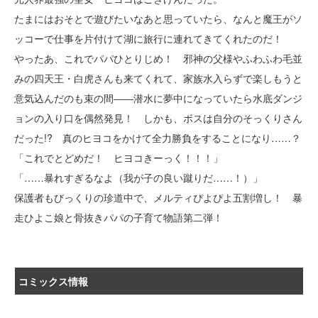
たまにはおそとで遊びたいなあと思っていたら、なんと魔王がソ
ッコーで仕事を片付けて湖に旅行に連れてきてくれたのだ！
やったあ、これでパパひとりじめ！ 邪神の父様やふわふわ毛並
みの四天王・白虎さんも来てくれて、家族水入らずで楽しもうと
意気込んだのも束の間――潜水に夢中になっていたら水底ダンジ
ョンの入り口を偶然発見！ しかも、ボスは自分のそっくりさん
だった!? 真のヒヨコをかけて全力勝負をすることになり……？
「これでとどめだ！ ヒヨコきーっく！！！」
「……暴れすぎるなよ（我が子の良い蹴りだ……！）」
保護者もびっくりの珍道中で、メルティぴよぴよ五割増し！ 暴
走ひよこ娘と骨抜きパパの子育て物語第二弾！
コミックス情報