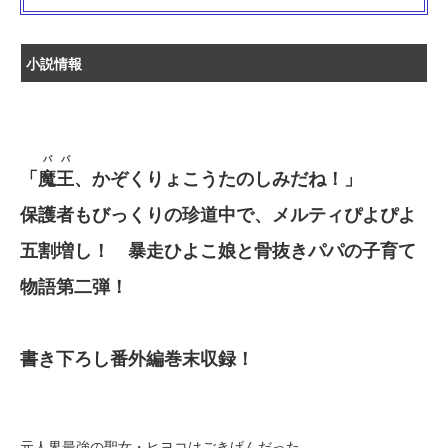
小説情報
パパ
「
魔王
、かぞくりょこうたのしみだね！」
保護者もびっくりの珍道中で、メルティぴよぴよ
五割増し！ 暴走ひよこ娘と骨抜きパパの子育て
物語第二弾！
書き下ろし番外編巻末収録！
元人界最強の聖女・ヒヨコはごきげんだった。