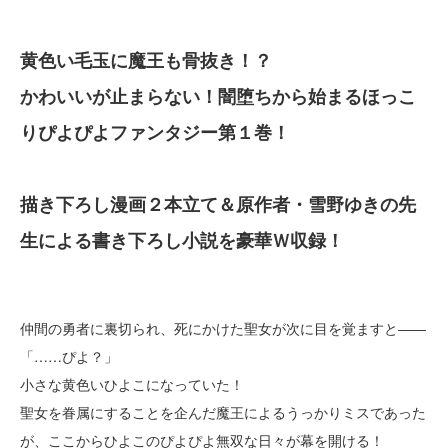
黄色い毛玉に魔王も骨抜き！？
かわいいが止まらない！闇堕ちから始まるほっこ
りぴよぴよファンタジー第１巻！
描き下ろし漫画２本立て＆原作者・雪野ゆきの先
生による書き下ろし小説を豪華Ｗ収録！
仲間の勇者に裏切られ、死にかけた聖女が次に目を覚ますと――
「……ぴよ？」
小さな黄色いひよこになっていた！
聖女を眷属にすることを企んだ魔王によるうっかりミスであった
が、ここからひよこのぴよぴよ無双な日々が幕を開ける！