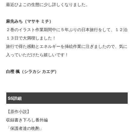
最近ひよこの生態に少し詳しくなりました。
麻先みち（マサキ ミチ）
２巻のイラスト作業期間中に５年ぶりの日本旅行をして、１２泊
１３日で大満喫しました！
旅行で得た感動とエネルギーを挿絵作業に注ぎましたので、気に
入っていただけたら嬉しいです！
白樫 楓（シラカシ カエデ）
SS詳細
【原作小説】
収録書き下ろし番外編
「保護者達の晩酌」