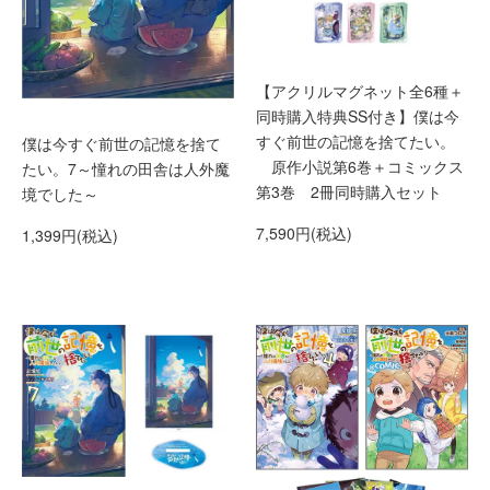
【アクリルマグネット全6種＋
同時購入特典SS付き】僕は今
すぐ前世の記憶を捨てたい。
僕は今すぐ前世の記憶を捨て
原作小説第6巻＋コミックス
たい。7～憧れの田舎は人外魔
第3巻 2冊同時購入セット
境でした～
7,590円(税込)
1,399円(税込)