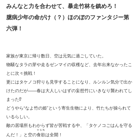
みんなと力を合わせて、暴走竹林を鎮めろ！
臆病少年の命がけ（？）ほのぼのファンタジー第
六弾！
家族が東京に帰り数日、空は元気に過ごしていた。
物騒なタラの芽や走るゼンマイの収穫など、去年出来なかったこ
とに次々挑戦！
更にはタケノコ狩りも見学することになり、ルンルン気分で出か
けたのだが——春は大人しいはずの妄想竹にいきなり襲われてし
まった⁉
どうやら“なよ竹の姫”という寄生生物により、竹たちが操られて
いるらしい。
敵の居場所もわからず皆が苦戦する中、「タケノコごはんを守る
やる気
んだ！」と空の
食欲
は全開！