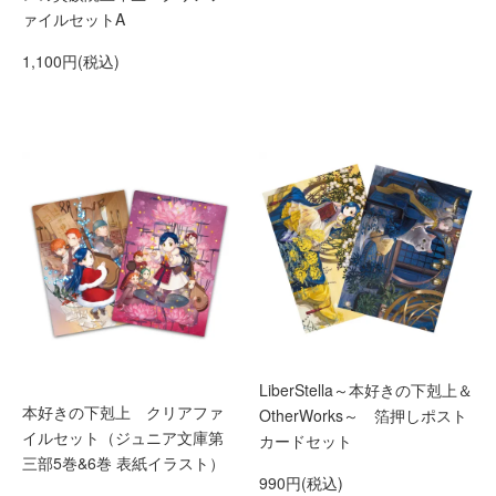
ァイルセットA
1,100円(税込)
LiberStella～本好きの下剋上＆
本好きの下剋上 クリアファ
OtherWorks～ 箔押しポスト
イルセット（ジュニア文庫第
カードセット
三部5巻&6巻 表紙イラスト）
990円(税込)