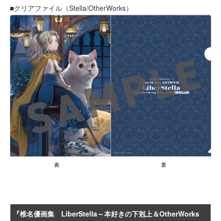
■クリアファイル（Stella/OtherWorks）
『椎名優画集 LiberStella～本好きの下剋上＆OtherWorks