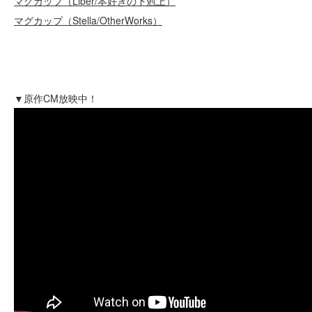
マグカップ（Liber/本好きの下剋上）
マグカップ（Stella/OtherWorks）
▼原作CM放映中！