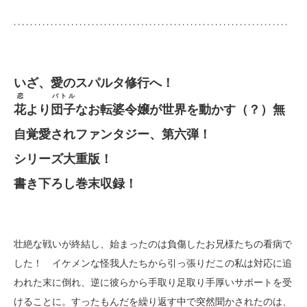
いざ、愛のスパルタ修行へ！
恋
バトル
花
より
団子
なお転婆令嬢が世界を動かす（？）無
自覚愛されファンタジー、第六弾！
シリーズ大重版！
書き下ろし巻末収録！
壮絶な戦いが終結し、始まったのは負傷したお兄様たちの看病で
した！ イケメンな怪我人たちから引っ張りだこの私は対応に追
われた末に倒れ、逆に彼らから手取り足取り手厚いサポートを受
けることに。すったもんだを繰り返す中で突然聞かされたのは、