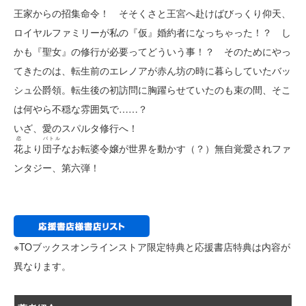
王家からの招集命令！ そそくさと王宮へ赴けばびっくり仰天、
ロイヤルファミリーが私の『仮』婚約者になっちゃった！？ し
かも『聖女』の修行が必要ってどういう事！？ そのためにやっ
てきたのは、転生前のエレノアが赤ん坊の時に暮らしていたバッ
シュ公爵領。転生後の初訪問に胸躍らせていたのも束の間、そこ
は何やら不穏な雰囲気で……？
いざ、愛のスパルタ修行へ！
恋
バトル
花
より
団子
なお転婆令嬢が世界を動かす（？）無自覚愛されファ
ンタジー、第六弾！
※TOブックスオンラインストア限定特典と応援書店特典は内容が
異なります。