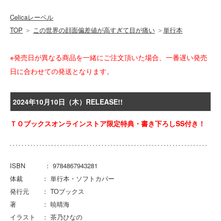
Celicaレーベル
TOP
＞
この世界の顔面偏差値が高すぎて目が痛い
＞
単行本
※発売日が異なる商品を一緒にご注文頂いた場合、一番遅い発売
日に合わせての発送となります。
2024年10月10日（木）RELEASE!!
ＴＯブックスオンラインストア限定特典・書き下ろしSS付き！
ISBN ： 9784867943281
体裁 ： 単行本・ソフトカバー
発行元 ： TOブックス
著 ： 暁晴海
イラスト ： 茶乃ひなの