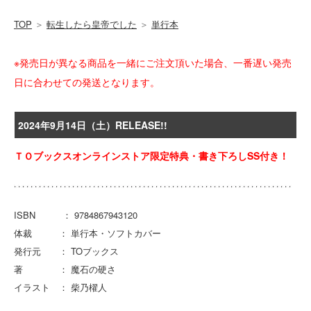
TOP
＞
転生したら皇帝でした
＞
単行本
※発売日が異なる商品を一緒にご注文頂いた場合、一番遅い発売
日に合わせての発送となります。
2024年9月14日（土）RELEASE!!
ＴＯブックスオンラインストア限定特典・書き下ろしSS付き！
ISBN ： 9784867943120
体裁 ： 単行本・ソフトカバー
発行元 ： TOブックス
著 ： 魔石の硬さ
イラスト ： 柴乃櫂人