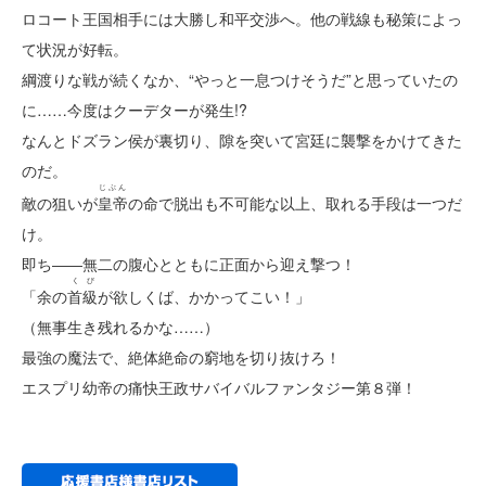
ロコート王国相手には大勝し和平交渉へ。他の戦線も秘策によっ
て状況が好転。
綱渡りな戦が続くなか、“やっと一息つけそうだ”と思っていたの
に……今度はクーデターが発生!?
なんとドズラン侯が裏切り、隙を突いて宮廷に襲撃をかけてきた
のだ。
じぶん
敵の狙いが
皇帝
の命で脱出も不可能な以上、取れる手段は一つだ
け。
即ち――無二の腹心とともに正面から迎え撃つ！
くび
「余の
首級
が欲しくば、かかってこい！」
（無事生き残れるかな……）
最強の魔法で、絶体絶命の窮地を切り抜けろ！
エスプリ幼帝の痛快王政サバイバルファンタジー第８弾！