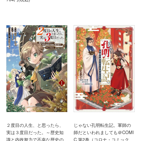
２度目の人生、と思ったら、
じゃない孔明転生記。軍師の
実は３度目だった。～歴史知
師だといわれましても＠COMI
識と内政努力で不幸な歴史の
C 第2巻（コロナ・コミック