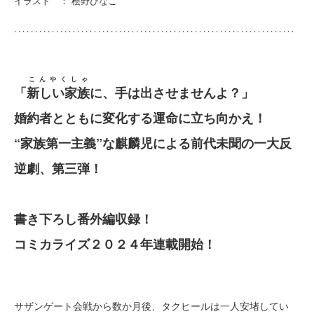
イラスト ： 桧野ひなこ
こんやくしゃ
「
新しい家族
に、手は出させませんよ？」
婚約者とともに変化する運命に立ち向かえ！
“家族第一主義”な麒麟児による前代未聞の一大反
逆劇、第三弾！
書き下ろし番外編収録！
コミカライズ２０２４年連載開始！
サザンゲート会戦から数か月後、タクヒールは一人安堵してい