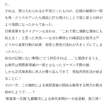
た。
それは、受け入れられるか不安だったものの、記憶の秘密の一部
を母・クリスやアンたち側近に打ち明けたことで逆に皆との絆が
より強固になったからであった。
日夜発展するテイグーンも合わせ、「これで更に過酷な運命にも
抗える！」と思った矢先――なぜか隣領との縁談話が急浮上!?
どうやら改変行動の結果、前世と歴史の流れが大きくズレてしま
ったらしい。
自分の記憶にない事態に“どう対応すれば……”と困惑するうえ、
お相手は男爵家壊滅の一因ともなったゴーマン子爵の娘。
しかも正式発表前に本人が乗り込んできて、突如共同生活が始ま
ることに！
その一方、この婚約による南部貴族の団結を敵視する勢力が動き
始めたようで……？
“家族第一主義”な麒麟児による前代未聞の一大反逆劇、第三弾！