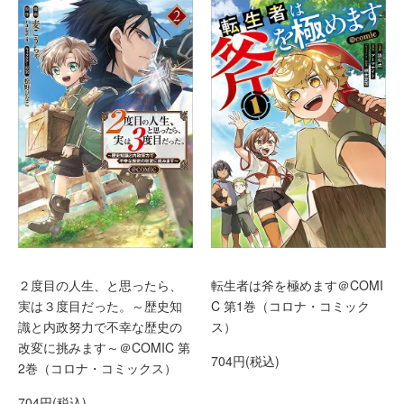
２度目の人生、と思ったら、
転生者は斧を極めます＠COMI
実は３度目だった。～歴史知
C 第1巻（コロナ・コミック
識と内政努力で不幸な歴史の
ス）
改変に挑みます～＠COMIC 第
704円(税込)
2巻（コロナ・コミックス）
704円(税込)