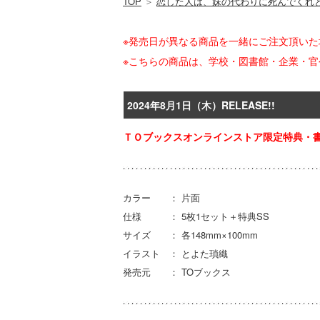
TOP
＞
恋した人は、妹の代わりに死んでくれ
※発売日が異なる商品を一緒にご注文頂い
※こちらの商品は、学校・図書館・企業・
2024年8月1日（木）RELEASE!!
ＴＯブックスオンラインストア限定特典・書
カラー ： 片面
仕様 ： 5枚1セット＋特典SS
サイズ ： 各148mm×100mm
イラスト ： とよた瑣織
発売元 ： TOブックス