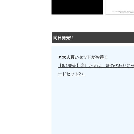
同日発売!!
▼大人買いセットがお得！
【8/1発売】恋した人は、妹の代わりに
ードセット2）