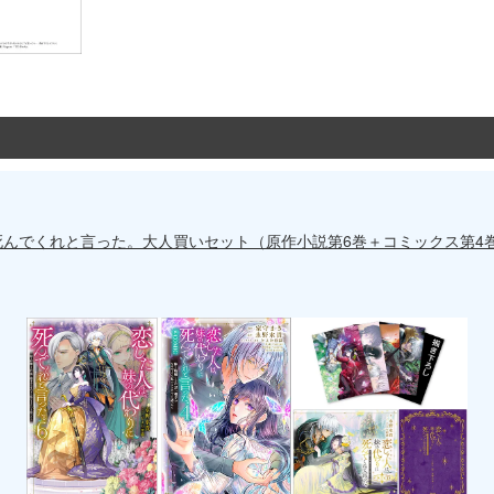
死んでくれと言った。大人買いセット（原作小説第6巻＋コミックス第4