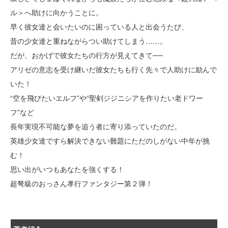
ル＞へ助けに向かうことに。
早く彼女達と会いたいのに困っている人と出会うたび、
昔の少女達と重ねながらつい助けてしまう……。
だが、おかげで彼女たちの行方が見えてきて──
アリゼの意志を受け継いだ彼女たちも行く先々で人助けに励んで
いた！
“空を飛びたいエルフ”や“聖剣ジジニシアを作りたい老ドワー
フ”など
長年実現不可能な夢を追う者に寄り添っていたのだ。
英雄少女達ですら解決できない難題にただのしがない中年が挑
む！
思い出がいつもあなたを強くする！
超弩級のおっさん孝行ファンタジー第２弾！