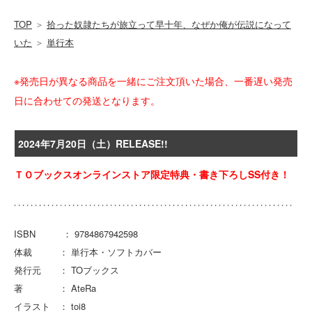
TOP
＞
拾った奴隷たちが旅立って早十年、なぜか俺が伝説になって
いた
＞
単行本
※発売日が異なる商品を一緒にご注文頂いた場合、一番遅い発売
日に合わせての発送となります。
2024年7月20日（土）RELEASE!!
ＴＯブックスオンラインストア限定特典・書き下ろしSS付き！
ISBN ： 9784867942598
体裁 ： 単行本・ソフトカバー
発行元 ： TOブックス
著 ： AteRa
イラスト ： toi8