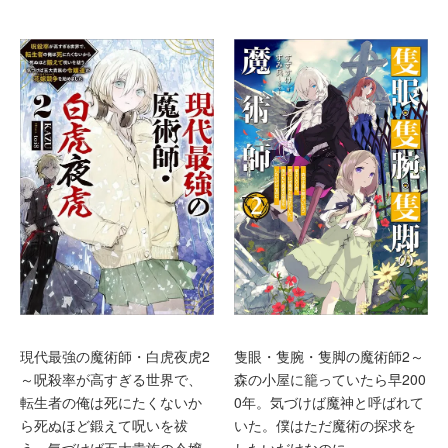
現代最強の魔術師・白虎夜虎2
隻眼・隻腕・隻脚の魔術師2～
～呪殺率が高すぎる世界で、
森の小屋に籠っていたら早200
転生者の俺は死にたくないか
0年。気づけば魔神と呼ばれて
ら死ぬほど鍛えて呪いを祓
いた。僕はただ魔術の探求を