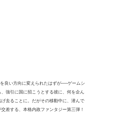
を良い方向に変えられたはずが──ゲームシ
も、強引に国に招こうとする彼に、何を企ん
逃げ去ることに。だがその移動中に、潜んで
が交差する、本格内政ファンタジー第三弾！