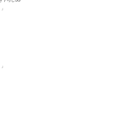
）」
）」