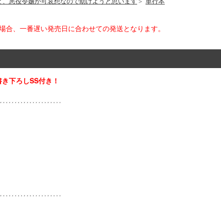
ど、悪役令嬢が可哀想なので助けようと思います
＞
単行本
た場合、一番遅い発売日に合わせての発送となります。
き下ろしSS付き！