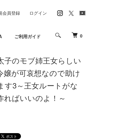
規会員登録
ログイン
0
A
ご利用ガイド
太子のモブ姉王女らしい
令嬢が可哀想なので助け
ます3～王女ルートがな
作ればいいのよ！～