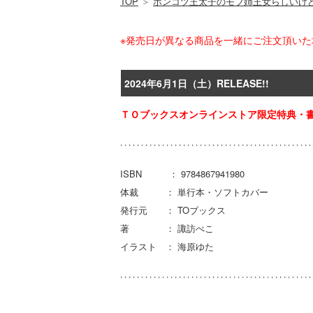
TOP
＞
ポンコツ王太子のモブ姉王女らしいけ
※発売日が異なる商品を一緒にご注文頂い
2024年6月1日（土）RELEASE!!
ＴＯブックスオンラインストア限定特典・書
ISBN ： 9784867941980
体裁 ： 単行本・ソフトカバー
発行元 ： TOブックス
著 ： 諏訪ぺこ
イラスト ： 海原ゆた