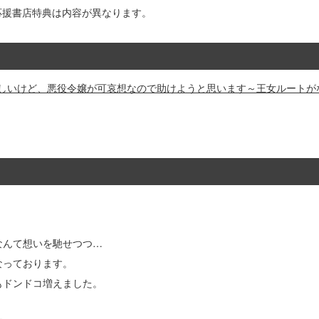
応援書店特典は内容が異なります。
らしいけど、悪役令嬢が可哀想なので助けようと思います～王女ルートがな
なんて想いを馳せつつ…
なっております。
もドンドコ増えました。