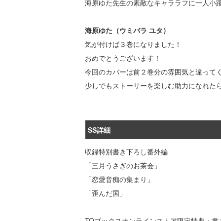
海原ゆた先生の素敵なキャララフに一人小
海原ゆた（ウミバラ ユタ）
気が付けば３巻になりました！
おめでとうございます！
今回のカバーは前２巻分の雰囲気と違って
少しでもストーリーを楽しむ助力になれた
SS詳細
収録特別書き下ろし番外編
「三月うさぎのお茶会」
「恋愛音痴の集まり」
「歪んだ国」
TOブックスオンラインストア限定特典・書