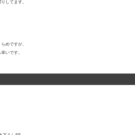
躍りしてます。
くらめですが、
ら幸いです。
き下ろしSS