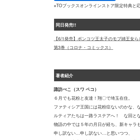
※TOブックスオンラインストア限定特典と
同日発売!!
【6/1発売】ポンコツ王太子のモブ姉王女
第3巻（コロナ・コミックス）
著者紹介
諏訪ぺこ（スワ ペコ）
６月でも花粉と友達！翔〇で埼玉在住。
ファティシア王国には花粉症ないのかな、
ルティアたちは一路ラステアへ！ な回と
物語の中では５年の月日が経ち、新キャラ
申し訳ない…申し訳ない…と思いつつ、