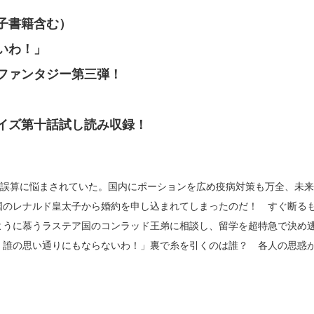
子書籍含む）
いわ！」
ファンタジー第三弾！
イズ第十話試し読み収録！
る誤算に悩まされていた。国内にポーションを広め疫病対策も万全、未来
国のレナルド皇太子から婚約を申し込まれてしまったのだ！ すぐ断る
ように慕うラステア国のコンラッド王弟に相談し、留学を超特急で決め
、誰の思い通りにもならないわ！」裏で糸を引くのは誰？ 各人の思惑