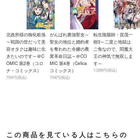
北政所様の御化粧係
がんばれ農強聖女～
転生陰陽師・賀茂一
～戦国の世だって美
聖女の地位と婚約者
樹3～二度と地獄は
容オタクは趣味に生
を奪われた令嬢の農
ご免なので、閻魔大
きたいのです～＠C
業革命日誌～＠CO
王の神気で無双しま
OMIC 第2巻（コロ
MIC 第4巻（Celica
す～
ナ・コミックス）
コミックス）
1,399円(税込)
704円(税込)
704円(税込)
この商品を見ている人はこちらの