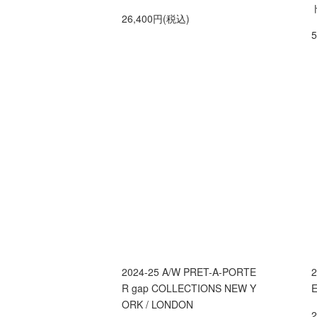
26,400円(税込)
2024-25 A/W PRET-A-PORTE
2
R gap COLLECTIONS NEW Y
E
ORK / LONDON