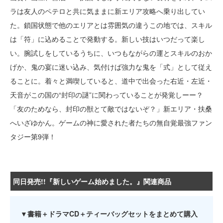
ラは友人のペテロと共に気ままに新エリア攻略へ乗り出してい
た。鎖国状態で他のエリアとは雰囲気の違うこの地では、スキル
は「符」に込めることで発動する。新しい技はいつだって楽し
い。腕試しをしているうちに、いつもながらの運とスキルのおか
げか、鬼の宴に迷い込み、気付けば強力な鬼を「式」として従え
ることに。着々と満喫していると、道中で出会った右近・左近・
天音がこの国の“封印の謎”に関わっていることが発覚しーー？
「友のためなら、封印の獣とて敵ではないぞ？」新エリア・扶桑
へいざゆかん。ゲームの神に愛された者たちの無自覚最強ファン
タジー第9弾！
同日発売!!『新しいゲーム始めました。』関連商品
▼書籍＋ドラマCD＋ティーバッグセットをまとめて購入