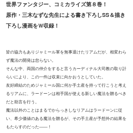
世界ファンタジー、コミカライズ第８巻！
原作・三木なずな先生による書き下ろしSS＆描き
下ろし漫画をＷ収録！
皆の協力もありジャミール軍を無事退けたリアムだが、相変わら
ず魔法の開発は怠らない。
そんな中、両国の仲介をすると言うカーディナル大司教の取り計
らいにより、この一件は収束に向かおうとしていた。
友好締結のためジャミール国に何か手土産を持って行こうと考え
るリアムに、ラードーンは相手国が使える新しい魔法を贈るべき
だと助言を行う。
魔法以外のことはまるでからっきしなリアムはラードーンに従
い、希少価値のある魔法を贈るが、その手土産が予想外の結果を
もたらすのだった――！