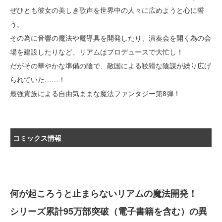
ぜひとも彼女の美しき歌声を世界中の人々に広めようと心に誓
う。
その為に音響の魔法や魔導具を開発したり、演奏会を開く為の会
場を建設したりなど、リアムはプロデュースで大忙し！
だがその華やかな準備の陰で、敵国による狡猾な陰謀が繰り広げ
られていた……！
最強貴族による自由気ままな魔法ファンタジー第8弾！
コミックス情報
何が起ころうと止まらないリアムの魔法開発！
シリーズ累計95万部突破（電子書籍を含む）の異