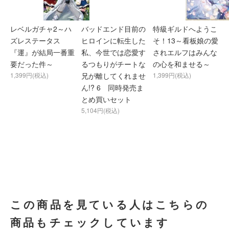
レベルガチャ2～ハ
バッドエンド目前の
特級ギルドへようこ
ズレステータス
ヒロインに転生した
そ！13～看板娘の愛
『運』が結局一番重
私、今世では恋愛す
されエルフはみんな
要だった件～
るつもりがチートな
の心を和ませる～
1,399円(税込)
兄が離してくれませ
1,399円(税込)
ん!? 6 同時発売ま
とめ買いセット
5,104円(税込)
この商品を見ている人はこちらの
商品もチェックしています