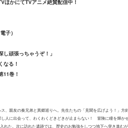
 TVほかにてTVアニメ絶賛配信中！
！
＋電子）
探し頑張っちゃうぞ！」
きくなる！
11巻！
ルス、親友の奏兄弟と異郷巡りへ。先生たちの「見聞を広げよう！」方
探し人に出会って、わくわくどきどきが止まらない！ 冒険に瞳を輝か
に入れた。次に訪れた遺跡では、歴史のお勉強をしつつ地下へ突き進むが