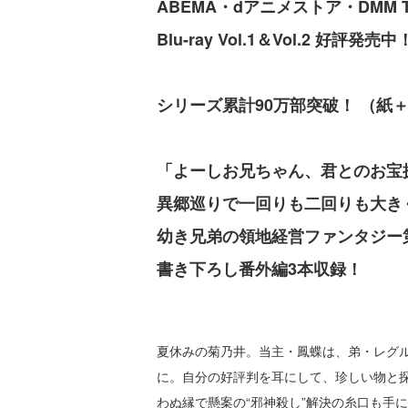
ABEMA・dアニメストア・DMM
Blu-ray Vol.1＆Vol.2 好評発売中
シリーズ累計90万部突破！ （紙
「よーしお兄ちゃん、君とのお宝
異郷巡りで一回りも二回りも大
幼き兄弟の領地経営ファンタジー第
書き下ろし番外編3本収録！
夏休みの菊乃井。当主・鳳蝶は、弟・レグ
に。自分の好評判を耳にして、珍しい物と
わぬ縁で懸案の“邪神殺し”解決の糸口も手