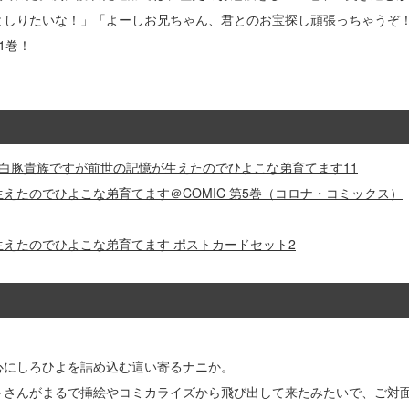
としりたいな！」「よーしお兄ちゃん、君とのお宝探し頑張っちゃうぞ
1巻！
】白豚貴族ですが前世の記憶が生えたのでひよこな弟育てます11
生えたのでひよこな弟育てます＠COMIC 第5巻（コロナ・コミックス）
生えたのでひよこな弟育てます ポストカードセット2
心にしろひよを詰め込む這い寄るナニか。
トさんがまるで挿絵やコミカライズから飛び出して来たみたいで、ご対