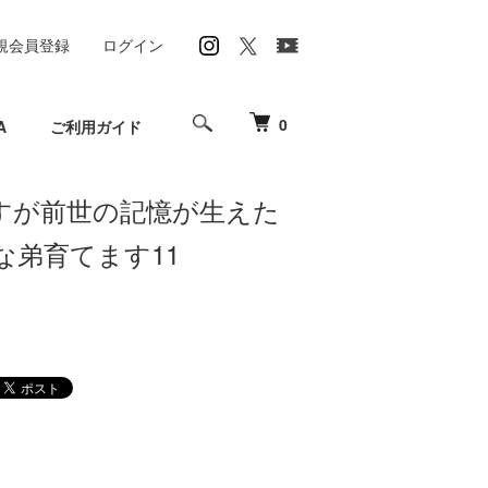
規会員登録
ログイン
0
A
ご利用ガイド
すが前世の記憶が生えた
な弟育てます11