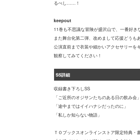
るべし……！
keepout
11巻も不思議な冒険が盛沢山で、一番好き
また舞台化第二弾、改めまして応援どうも
公演直前まで衣装や細かいアクセサリーを
観察してみてください！
SS詳細
収録書き下ろしSS
「ご近所のオジサンたちのある日の飲み会
「途中まではイイハナシだったのに」
「私しか知らない物語」
ＴＯブックスオンラインストア限定特典・書