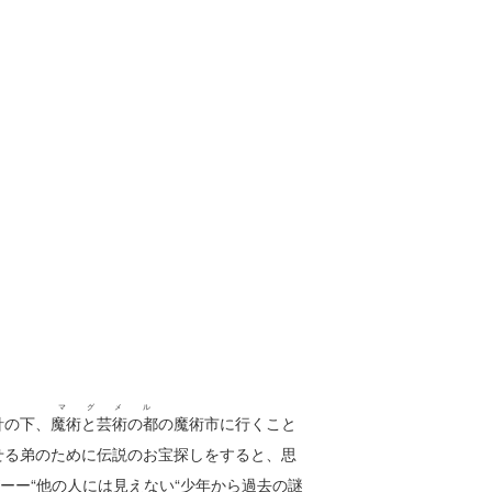
マグメル
針の下、
魔術と芸術の都
の魔術市に行くこと
せる弟のために伝説のお宝探しをすると、思
ーー“他の人には見えない“少年から過去の謎