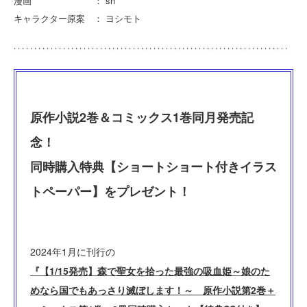
漫画 ： sh
キャラクター原案 ： ヨシモト
原作小説2巻＆コミックス1巻同月発売記
念！
同時購入特典【ショートショート付きイラス
トペーパー】をプレゼント！
2024年1月に刊行の
『【1/15発売】森で聖女を拾った最強の吸血姫～娘のた
めなら国でもあっさり滅ぼします！～ 原作小説第2巻＋