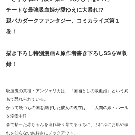
チートな最強吸血姫が愛ゆえに大暴れ!?
親バカダークファンタジー、コミカライズ第１
巻！
描き下ろし特別漫画＆原作者書き下ろしSSをW収
録！
吸血鬼の真祖・アンジェリカは、『国陥としの吸血姫』という異
名で恐れられている。
かつて幾つもの国を滅ぼした彼女の現在は――人間の娘・パール
を溺愛中!?
森で拾った赤ちゃんを連れ帰り育てるうちに、ぷにぷにお肌や穢
れを知らない純粋さにノックアウト。