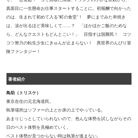
真面目に一生懸命お仕事スタートすることに。初報酬で向かった
のは、生まれて初めて入る”町の食堂”！ 夢にまでみた串焼き
は、涙が出るほど美味しくて……？ 「ほかほかご飯のためな
ら、どんなクエストもどんとこい！」 目指すは脱難民！ コツ
コツ努力の転生少女にきゅんが止まらない！ 異世界のんびり冒
険ファンタジー！
著者紹介
鳥助（トリスケ）
東京在住の元北海道民。
執筆場所はソファーの上とか床の上でやっている。
あまりじっとしていられないので、色んな体勢を試しながらその
日のベスト体勢を見極めていく。
ベスト体勢が見つからない時は執筆が進まない。