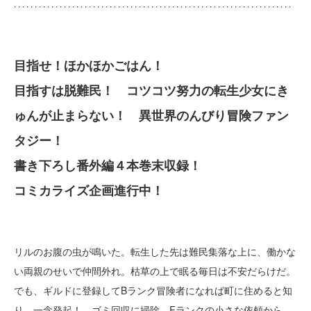
目指せ！ほかほかごはん！
目指すは脱難民！ コツコツ努力の転生少女にき
ゅんが止まらない！ 異世界のんびり冒険ファン
タジー！
書き下ろし番外編４本巻末収録！
コミカライズ企画進行中！
リルのお腹の虫が鳴いた。転生した先は難民集落な上に、働かな
い両親のせいで仲間外れ。枯草の上で眠る毎日は不安だらけだ。
でも、ギルドに登録してBランク冒険者になれば町に住めると知
り、一念発起！ ゴミ回収に掃除、Fランクの小さな依頼から、