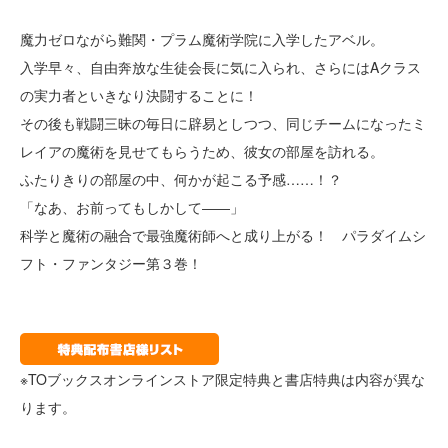
魔力ゼロながら難関・プラム魔術学院に入学したアベル。
入学早々、自由奔放な生徒会長に気に入られ、さらにはAクラス
の実力者といきなり決闘することに！
その後も戦闘三昧の毎日に辟易としつつ、同じチームになったミ
レイアの魔術を見せてもらうため、彼女の部屋を訪れる。
ふたりきりの部屋の中、何かが起こる予感……！？
「なあ、お前ってもしかして――」
科学と魔術の融合で最強魔術師へと成り上がる！ パラダイムシ
フト・ファンタジー第３巻！
※TOブックスオンラインストア限定特典と書店特典は内容が異な
ります。