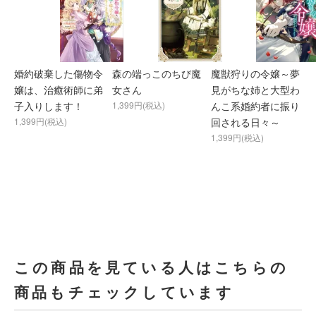
婚約破棄した傷物令
森の端っこのちび魔
魔獣狩りの令嬢～夢
嬢は、治癒術師に弟
女さん
見がちな姉と大型わ
子入りします！
1,399円(税込)
んこ系婚約者に振り
1,399円(税込)
回される日々～
1,399円(税込)
この商品を見ている人はこちらの
商品もチェックしています