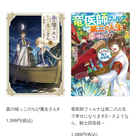
森の端っこのちび魔女さん6
竜医師フィルナは第二の人生
で幸せになります2～さような
1,399円(税込)
ら、騎士団長様～
1,399円(税込)