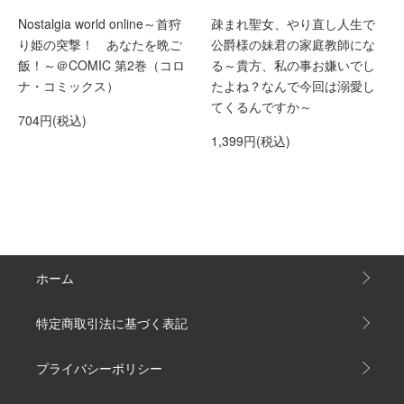
Nostalgia world online～首狩
疎まれ聖女、やり直し人生で
り姫の突撃！ あなたを晩ご
公爵様の妹君の家庭教師にな
飯！～＠COMIC 第2巻（コロ
る～貴方、私の事お嫌いでし
ナ・コミックス）
たよね？なんで今回は溺愛し
てくるんですか～
704円(税込)
1,399円(税込)
ホーム
特定商取引法に基づく表記
プライバシーポリシー