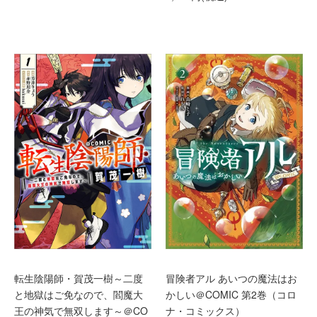
冒険者アル あいつの魔法はお
転生陰陽師・賀茂一樹～二度
かしい＠COMIC 第2巻（コロ
と地獄はご免なので、閻魔大
ナ・コミックス）
王の神気で無双します～＠CO