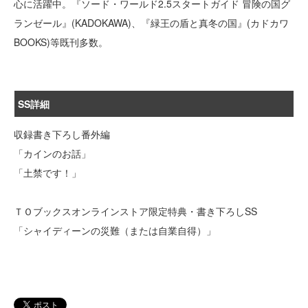
心に活躍中。『ソード・ワールド2.5スタートガイド 冒険の国グ
ランゼール』(KADOKAWA)、『緑王の盾と真冬の国』(カドカワ
BOOKS)等既刊多数。
SS詳細
収録書き下ろし番外編
「カインのお話」
「土禁です！」
ＴＯブックスオンラインストア限定特典・書き下ろしSS
「シャイディーンの災難（または自業自得）」