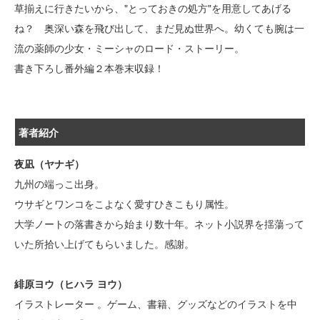
草揃えに行きたいから、"とっておきの処方"を用意してあげる
ね？ 奥深い森を飛び出して、まだ見ぬ世界へ。幼くても腕は一
流の薬師の少女・ミーシャのロード・ストーリー。
書き下ろし番外編２本巻末収録！
著者紹介
夜凪（ヤナギ）
九州の端っこ出身。
ウサギとワンコをこよなく愛すひきこもり属性。
大学ノートの落書きから始まり数十年。ネット小説界を揺蕩って
いた所拾い上げてもらいました。感謝。
緋原ヨウ（ヒハラ ヨウ）
イラストレーター 。ゲーム、書籍、グッズなどのイラストを中