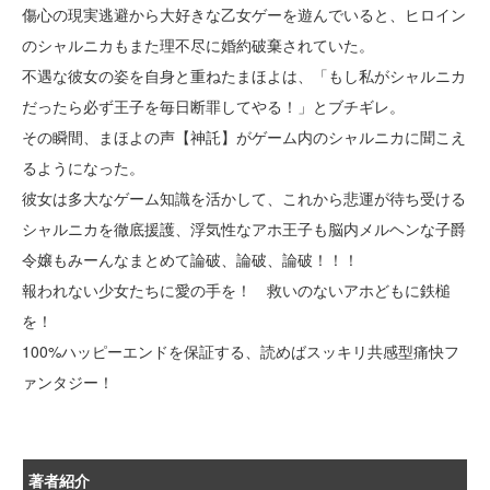
傷心の現実逃避から大好きな乙女ゲーを遊んでいると、ヒロイン
のシャルニカもまた理不尽に婚約破棄されていた。
不遇な彼女の姿を自身と重ねたまほよは、「もし私がシャルニカ
だったら必ず王子を毎日断罪してやる！」とブチギレ。
その瞬間、まほよの声【神託】がゲーム内のシャルニカに聞こえ
るようになった。
彼女は多大なゲーム知識を活かして、これから悲運が待ち受ける
シャルニカを徹底援護、浮気性なアホ王子も脳内メルヘンな子爵
令嬢もみーんなまとめて論破、論破、論破！！！
報われない少女たちに愛の手を！ 救いのないアホどもに鉄槌
を！
100%ハッピーエンドを保証する、読めばスッキリ共感型痛快フ
ァンタジー！
著者紹介