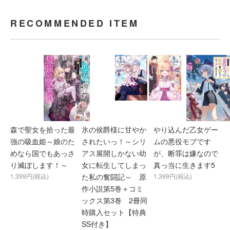
RECOMMENDED ITEM
森で聖女を拾った最
氷の侯爵様に甘やか
やり込んだ乙女ゲー
強の吸血姫～娘のた
されたいっ！～シリ
ムの悪役モブです
めなら国でもあっさ
アス展開しかない幼
が、断罪は嫌なので
り滅ぼします！～
女に転生してしまっ
真っ当に生きます5
1,399円(税込)
た私の奮闘記～ 原
1,399円(税込)
作小説第5巻＋コミ
ックス第3巻 2冊同
時購入セット【特典
SS付き】