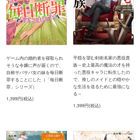
平穏を望む剣術名家の悪役貴
ゲーム内の婚約者を寝取られ
族～史上最高の魔法の才を持
そうな令嬢に声が届くので、
った悪役キャラに転生したの
自称サバサバ女の妹を毎日断
で、推しのメイドとの穏やか
罪することにした（「毎日断
な生活を送るために最強にな
罪」シリーズ）
る～
1,399円(税込)
1,399円(税込)