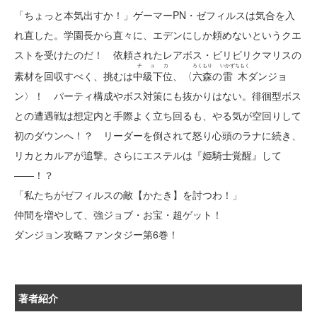
「ちょっと本気出すか！」ゲーマーPN・ゼフィルスは気合を入
れ直した。学園長から直々に、エデンにしか頼めないというクエ
ストを受けたのだ！ 依頼されたレアボス・ビリビリクマリスの
チュカ
ろくもり
いかずちもく
素材を回収すべく、挑むは
中級下位
、〈
六森
の
雷木
ダンジョ
ン〉！ パーティ構成やボス対策にも抜かりはない。徘徊型ボス
との遭遇戦は想定内と手際よく立ち回るも、やる気が空回りして
初のダウンへ！？ リーダーを倒されて怒り心頭のラナに続き、
リカとカルアが追撃。さらにエステルは『姫騎士覚醒』して
――！？
「私たちがゼフィルスの敵【かたき】を討つわ！」
仲間を増やして、強ジョブ・お宝・超ゲット！
ダンジョン攻略ファンタジー第6巻！
著者紹介