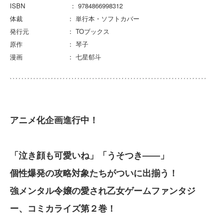
ISBN ： 9784866998312
体裁 ： 単行本・ソフトカバー
発行元 ： TOブックス
原作 ： 琴子
漫画 ： 七星郁斗
アニメ化企画進行中！
「泣き顔も可愛いね」「うそつき――」
個性爆発の攻略対象たちがついに出揃う！
強メンタル令嬢の愛され乙女ゲームファンタジ
ー、コミカライズ第２巻！