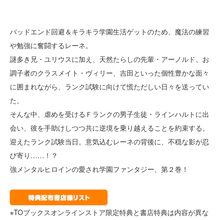
バッドエンド回避＆キラキラ学園生活ゲットのため、魔法の練習
や勉強に奮闘するレーネ。
謎多き兄・ユリウスに加え、天然たらしの先輩・アーノルド、お
調子者のクラスメイト・ヴィリー、吉田といった個性豊かな面々
に囲まれながら、ランク試験に向けて慌ただしい日々を送ってい
た。
そんな中、虐めを受けるＦランクの男子生徒・ラインハルトに出
会い、彼を手助けしつつ共に逆境を乗り越えることを約束する。
迎えたランク試験当日。意気込むレーネの背後に、不穏な影が忍
び寄り……！？
強メンタルヒロインの愛され学園ファンタジー、第２巻！
※TOブックスオンラインストア限定特典と書店特典は内容が異な