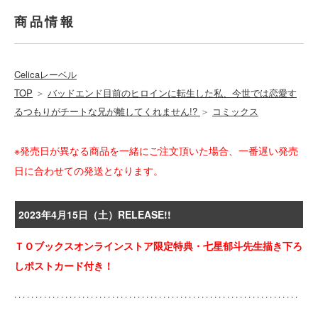
商品情報
Celicaレーベル
TOP
＞
バッドエンド目前のヒロインに転生した私、今世では恋愛す
るつもりがチートな兄が離してくれません!?
＞
コミックス
※発売日が異なる商品を一緒にご注文頂いた場合、一番遅い発売
日に合わせての発送となります。
2023年4月15日（土）RELEASE!!
ＴＯブックスオンラインストア限定特典・七星郁斗先生描き下ろ
しポストカード付き！