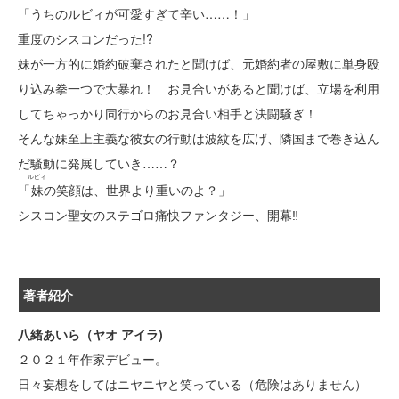
「うちのルビィが可愛すぎて辛い……！」
重度のシスコンだった!?
妹が一方的に婚約破棄されたと聞けば、元婚約者の屋敷に単身殴
り込み拳一つで大暴れ！ お見合いがあると聞けば、立場を利用
してちゃっかり同行からのお見合い相手と決闘騒ぎ！
そんな妹至上主義な彼女の行動は波紋を広げ、隣国まで巻き込ん
だ騒動に発展していき……？
ルビィ
「
妹
の笑顔は、世界より重いのよ？」
シスコン聖女のステゴロ痛快ファンタジー、開幕‼
著者紹介
八緒あいら（ヤオ アイラ)
２０２１年作家デビュー。
日々妄想をしてはニヤニヤと笑っている（危険はありません）