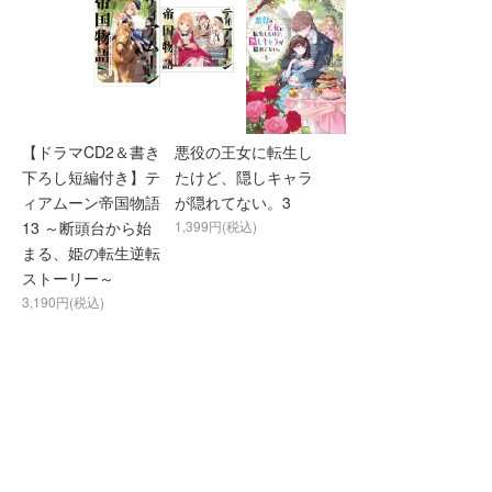
【ドラマCD2＆書き
悪役の王女に転生し
下ろし短編付き】テ
たけど、隠しキャラ
ィアムーン帝国物語
が隠れてない。3
13 ～断頭台から始
1,399円(税込)
まる、姫の転生逆転
ストーリー～
3,190円(税込)