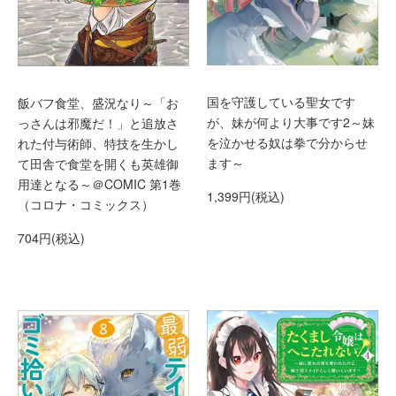
国を守護している聖女です
飯バフ食堂、盛況なり～「お
が、妹が何より大事です2～妹
っさんは邪魔だ！」と追放さ
を泣かせる奴は拳で分からせ
れた付与術師、特技を生かし
ます～
て田舎で食堂を開くも英雄御
用達となる～＠COMIC 第1巻
1,399円(税込)
（コロナ・コミックス）
704円(税込)