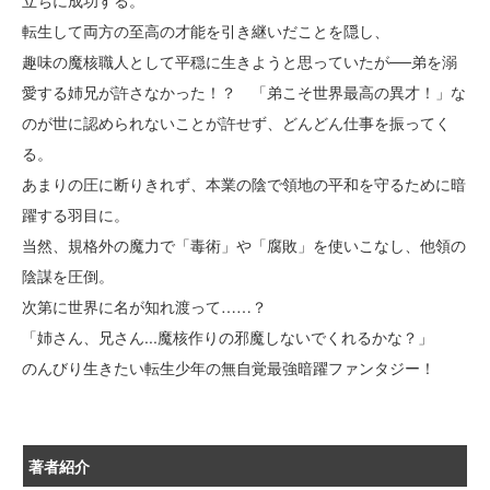
立ちに成功する。
転生して両方の至高の才能を引き継いだことを隠し、
趣味の魔核職人として平穏に生きようと思っていたが──弟を溺
愛する姉兄が許さなかった！？ 「弟こそ世界最高の異才！」な
のが世に認められないことが許せず、どんどん仕事を振ってく
る。
あまりの圧に断りきれず、本業の陰で領地の平和を守るために暗
躍する羽目に。
当然、規格外の魔力で「毒術」や「腐敗」を使いこなし、他領の
陰謀を圧倒。
次第に世界に名が知れ渡って……？
「姉さん、兄さん...魔核作りの邪魔しないでくれるかな？」
のんびり生きたい転生少年の無自覚最強暗躍ファンタジー！
著者紹介