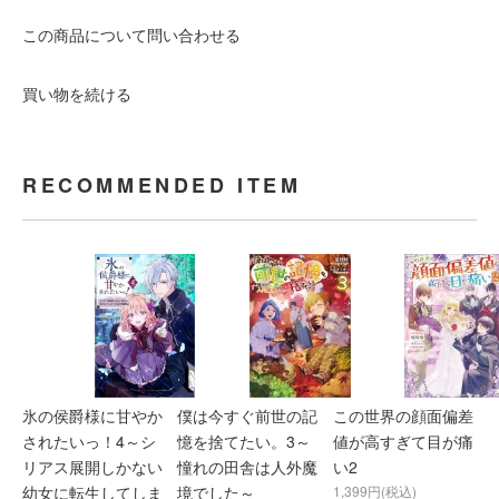
この商品について問い合わせる
買い物を続ける
RECOMMENDED ITEM
氷の侯爵様に甘やか
僕は今すぐ前世の記
この世界の顔面偏差
されたいっ！4～シ
憶を捨てたい。3～
値が高すぎて目が痛
リアス展開しかない
憧れの田舎は人外魔
い2
幼女に転生してしま
境でした～
1,399円(税込)