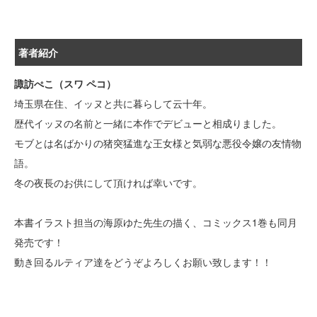
著者紹介
諏訪ぺこ（スワ ペコ）
埼玉県在住、イッヌと共に暮らして云十年。
歴代イッヌの名前と一緒に本作でデビューと相成りました。
モブとは名ばかりの猪突猛進な王女様と気弱な悪役令嬢の友情物
語。
冬の夜長のお供にして頂ければ幸いです。
本書イラスト担当の海原ゆた先生の描く、コミックス1巻も同月
発売です！
動き回るルティア達をどうぞよろしくお願い致します！！