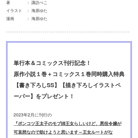
著 ： 諏訪ぺこ
イラスト ： 海原ゆた
漫画 ： 海原ゆた
単行本＆コミックス刊行記念！
原作小説１巻＋コミックス１巻同時購入特典
【書き下ろしSS】【描き下ろしイラストペ
ーパー】をプレゼント！
2023年2月に刊行の
『ポンコツ王太子のモブ姉王女らしいけど、悪役令嬢が
可哀想なので助けようと思います～王女ルートがな