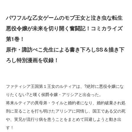
パワフルな乙女ゲームのモブ王女と泣き虫な転生
悪役令嬢が未来を切り開く奮闘記！コミカライズ
第1巻！
原作・諏訪ぺこ先生による書き下ろしSS＆描き下
ろし特別漫画を収録！
ファティシア王国第１王女のルティアは、?絶対に悪役令嬢にな
りたくない?と嘆く侯爵令嬢・アリシアと出会った。
将来ルティアの異母弟・ライルと婚約者になり、婚約破棄され処
刑に至ることを打ち明けたアリシアに同情し、国王である父の死
や、実兄が流行り病を患うことをまとめて回避しようと動き出
す！