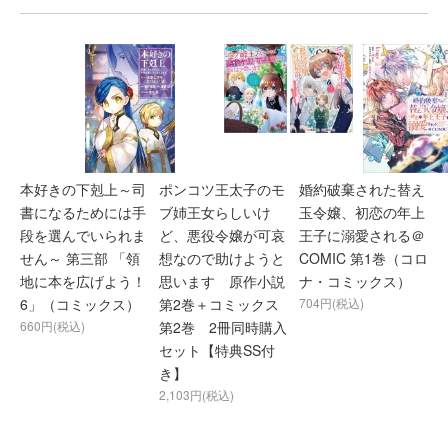
本好きの下剋上～司
ポンコツ王太子のモ
婚約破棄された替え
書になるためには手
ブ姉王女らしいけ
玉令嬢、初恋の年上
段を選んでいられま
ど、悪役令嬢が可哀
王子に溺愛される＠
せん～ 第三部 「領
想なので助けようと
COMIC 第1巻（コロ
地に本を広げよう！
思います 原作小説
ナ・コミックス）
6」（コミックス）
第2巻＋コミックス
704円(税込)
660円(税込)
第2巻 2冊同時購入
セット【特典SS付
き】
2,103円(税込)