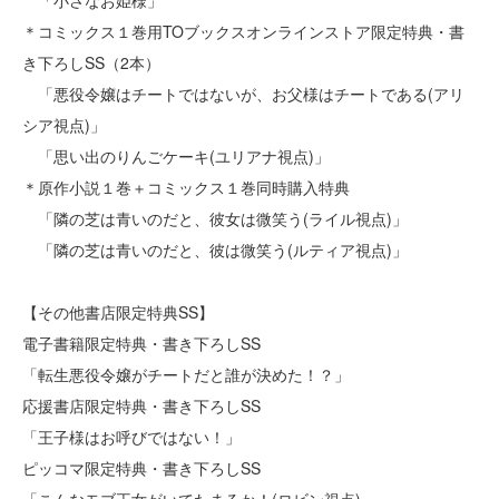
「小さなお姫様」
＊コミックス１巻用TOブックスオンラインストア限定特典・書
き下ろしSS（2本）
「悪役令嬢はチートではないが、お父様はチートである(アリ
シア視点)」
「思い出のりんごケーキ(ユリアナ視点)」
＊原作小説１巻＋コミックス１巻同時購入特典
「隣の芝は青いのだと、彼女は微笑う(ライル視点)」
「隣の芝は青いのだと、彼は微笑う(ルティア視点)」
【その他書店限定特典SS】
電子書籍限定特典・書き下ろしSS
「転生悪役令嬢がチートだと誰が決めた！？」
応援書店限定特典・書き下ろしSS
「王子様はお呼びではない！」
ピッコマ限定特典・書き下ろしSS