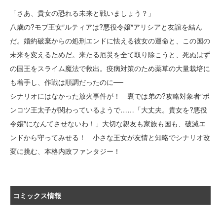
「さあ、貴女の恐れる未来と戦いましょう？」
八歳の?モブ王女″ルティアは?悪役令嬢″アリシアと友誼を結ん
だ。婚約破棄からの処刑エンドに怯える彼女の運命と、この国の
未来を変えるためだ。来たる厄災を全て取り除こうと、死ぬはず
の国王をスライム魔法で救出。疫病対策のため薬草の大量栽培に
も着手し、作戦は順調だったのに──
シナリオにはなかった放火事件が！ 裏では弟の?攻略対象者″ポ
ンコツ王太子が関わっているようで……「大丈夫。貴女を?悪役
令嬢″になんてさせないわ！」大切な親友も家族も国も、破滅エ
ンドから守ってみせる！ 小さな王女が友情と知略でシナリオ改
変に挑む、本格内政ファンタジー！
コミックス情報