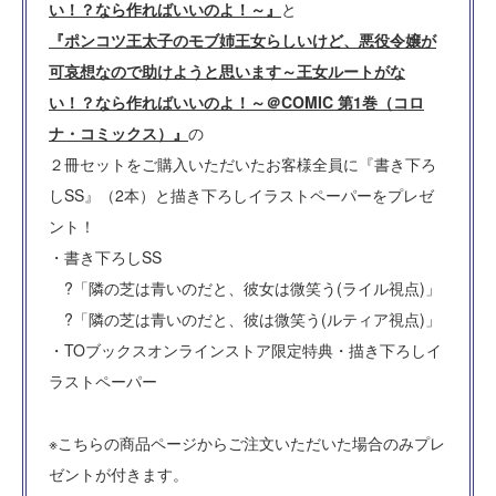
い！？なら作ればいいのよ！～』
と
『ポンコツ王太子のモブ姉王女らしいけど、悪役令嬢が
可哀想なので助けようと思います～王女ルートがな
い！？なら作ればいいのよ！～＠COMIC 第1巻（コロ
ナ・コミックス）』
の
２冊セットをご購入いただいたお客様全員に『書き下ろ
しSS』（2本）と描き下ろしイラストペーパーをプレゼ
ント！
・書き下ろしSS
?「隣の芝は青いのだと、彼女は微笑う(ライル視点)」
?「隣の芝は青いのだと、彼は微笑う(ルティア視点)」
・TOブックスオンラインストア限定特典・描き下ろしイ
ラストペーパー
※こちらの商品ページからご注文いただいた場合のみプレ
ゼントが付きます。