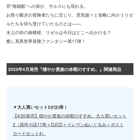
宮“海賊船”への扉が、サルスにも現れる。
お祭り騒ぎの冒険者たちに交じり、意気揚々と攻略に向かうリゼ
ルたちを待ち受けていたものとは――。
水上の街の旅模様、リゼルは今日はどこへ出かける？
癒し系異世界冒険ファンタジー第17弾！
2023年4月発売『穏やか貴族の休暇のすすめ。』関連商品
▼大人買いセット2がお得！
【4/20発売】穏やか貴族の休暇のすすめ。大人買いセット
2（原作小説17巻＋DJCD＋イレヴンぬいぐるみ＋ポスト
カードセット4）