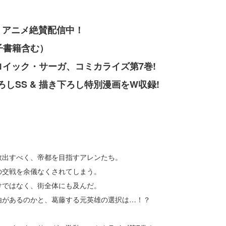
V アニメ絶賛配信中！
子書籍含む）
ロイック・サーガ、コミカライズ第7巻!
しSS & 描き下ろし特別漫画をW収録!
救出すべく、帝都を目指すアレンたち。
の交戦を余儀なくされてしまう。
けではなく、街全体にも及んだ。
由があるのかと、葛藤する元英雄の選択は…！？