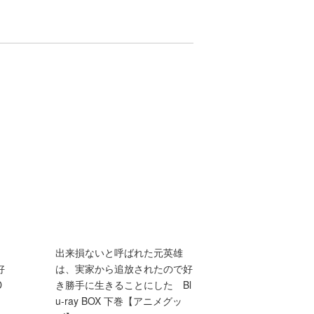
出来損ないと呼ばれた元英雄
好
は、実家から追放されたので好
D
き勝手に生きることにした Bl
】
u-ray BOX 下巻【アニメグッ