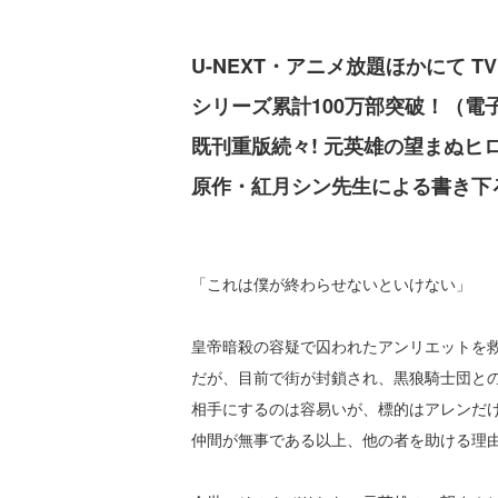
U-NEXT・アニメ放題ほかにて T
シリーズ累計100万部突破！（電
既刊重版続々! 元英雄の望まぬヒ
原作・紅月シン先生による書き下ろ
「これは僕が終わらせないといけない」
皇帝暗殺の容疑で囚われたアンリエットを
だが、目前で街が封鎖され、黒狼騎士団と
相手にするのは容易いが、標的はアレンだ
仲間が無事である以上、他の者を助ける理