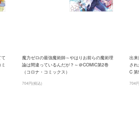
てて
魔力ゼロの最強魔術師～やはりお前らの魔術理
出来
コミ
論は間違っているんだが？～＠COMIC第2巻
され
（コロナ・コミックス）
C 
704円(税込)
704