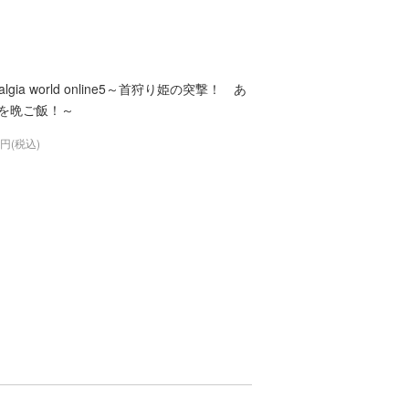
talgia world online5～首狩り姫の突撃！ あ
を晩ご飯！～
9円(税込)