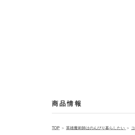
商品情報
TOP
＞
英雄魔術師はのんびり暮らしたい
＞
コ