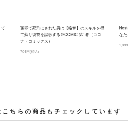
きて
冤罪で死刑にされた男は【略奪】のスキルを得
Nos
）
て蘇り復讐を謳歌する＠COMIC 第1巻（コロ
なた
ナ・コミックス）
1,39
704円(税込)
はこちらの商品もチェックしています