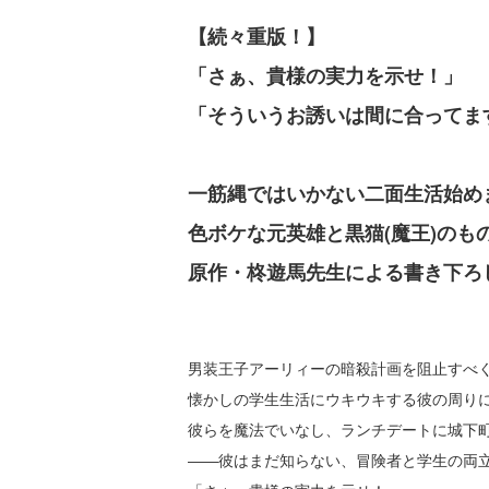
【続々重版！】
「さぁ、貴様の実力を示せ！」
「そういうお誘いは間に合ってま
一筋縄ではいかない二面生活始め
色ボケな元英雄と黒猫(魔王)のも
原作・柊遊馬先生による書き下ろし
男装王子アーリィーの暗殺計画を阻止すべ
懐かしの学生生活にウキウキする彼の周り
彼らを魔法でいなし、ランチデートに城下
――彼はまだ知らない、冒険者と学生の両