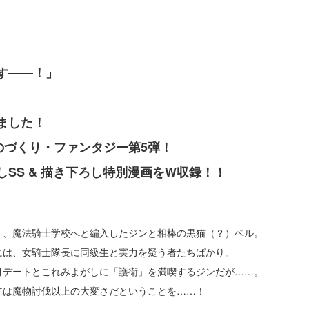
す――！」
ました！
のづくり・ファンタジー第5弾！
SS & 描き下ろし特別漫画をW収録！！
く、魔法騎士学校へと編入したジンと相棒の黒猫（？）ベル。
には、女騎士隊長に同級生と実力を疑う者たちばかり。
町デートとこれみよがしに「護衛」を満喫するジンだが……。
立は魔物討伐以上の大変さだということを……！