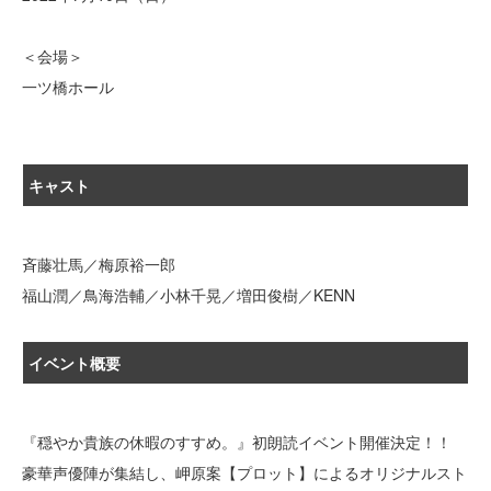
＜会場＞
一ツ橋ホール
キャスト
斉藤壮馬／梅原裕一郎
福山潤／鳥海浩輔／小林千晃／増田俊樹／KENN
イベント概要
『穏やか貴族の休暇のすすめ。』初朗読イベント開催決定！！
豪華声優陣が集結し、岬原案【プロット】によるオリジナルスト