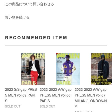
この商品について問い合わせる
買い物を続ける
RECOMMENDED ITEM
2023 S/S gap PRES
2022-2023 A/W gap
2022-2023 A/W gap
S MEN vol.69 PARI
PRESS MEN vol.66
PRESS MEN vol.67
S
PARIS
MILAN / LONDON/N
SOLD OUT
SOLD OUT
Y
1,870円(税込)