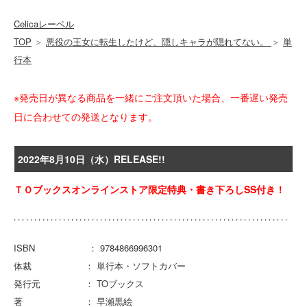
Celicaレーベル
TOP
＞
悪役の王女に転生したけど、隠しキャラが隠れてない。
＞
単
行本
※発売日が異なる商品を一緒にご注文頂いた場合、一番遅い発売
日に合わせての発送となります。
2022年8月10日（水）RELEASE!!
ＴＯブックスオンラインストア限定特典・書き下ろしSS付き！
ISBN ： 9784866996301
体裁 ： 単行本・ソフトカバー
発行元 ： TOブックス
著 ： 早瀬黒絵