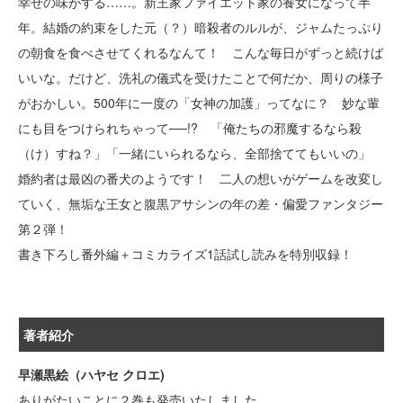
幸せの味がする……。新王家ファイエット家の養女になって半
年。結婚の約束をした元（？）暗殺者のルルが、ジャムたっぷり
の朝食を食べさせてくれるなんて！ こんな毎日がずっと続けば
いいな。だけど、洗礼の儀式を受けたことで何だか、周りの様子
がおかしい。500年に一度の「女神の加護」ってなに？ 妙な輩
にも目をつけられちゃって──!? 「俺たちの邪魔するなら殺
（け）すね？」「一緒にいられるなら、全部捨ててもいいの」
婚約者は最凶の番犬のようです！ 二人の想いがゲームを改変し
ていく、無垢な王女と腹黒アサシンの年の差・偏愛ファンタジー
第２弾！
書き下ろし番外編＋コミカライズ1話試し読みを特別収録！
著者紹介
早瀬黒絵（ハヤセ クロエ)
ありがたいことに２巻も発売いたしました。