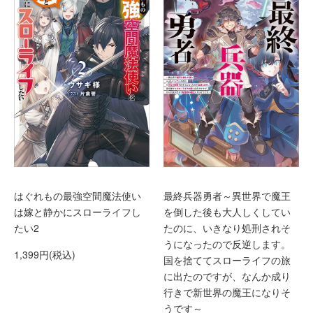
はぐれもの最強空間魔法使い
最終兵器勇者～異世界で魔王
は嫁と静かにスローライフし
を倒した後も大人しくしてい
たい2
たのに、いきなり処刑されそ
うになったので反逆します。
1,399円(税込)
国を捨ててスローライフの旅
に出たのですが、なんか成り
行きで新世界の魔王になりそ
うです～