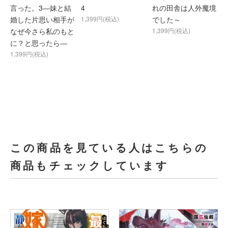
言った。3―妹と結
4
れの田舎は人外魔境
婚した片思い相手が
1,399円(税込)
でした～
なぜ今さら私のもと
1,399円(税込)
に？と思ったら―
1,399円(税込)
この商品を見ている人はこちらの
商品もチェックしています