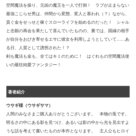
空間魔法を操り、元凶の魔王を一人で打倒！ ラブが止まらない
最強こじらせ男は、仲間から変態、変人と慕われ（？）ながら、
貢ぐ金をせっせと稼ぐスローライフを始めるのだった！ シャル
と念願の再会を果たして喜んでいたものの、裏では、因縁の相手
が自分をおびき寄せるエサに彼女を利用しようとしていて……あ
る日、人質として誘拐された！？
剣も魔法も金も、全てはキミのために！ はぐれもの空間魔法使
いの最狂純愛ファンタジー！
著者紹介
ウサギ様（ウサギサマ）
人間のみなさまご購入ありがとうございます。 本物の兎です。
明るさの中にある影を見つけ、あるいは影の中から光を見出すよ
うな話を考えて書いたものが本作となります。 主人公もヒロイ