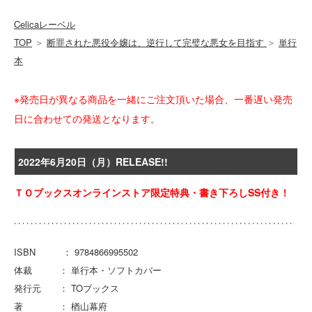
Celicaレーベル
TOP
＞
断罪された悪役令嬢は、逆行して完璧な悪女を目指す
＞
単行
本
※発売日が異なる商品を一緒にご注文頂いた場合、一番遅い発売
日に合わせての発送となります。
2022年6月20日（月）RELEASE!!
ＴＯブックスオンラインストア限定特典・書き下ろしSS付き！
ISBN ： 9784866995502
体裁 ： 単行本・ソフトカバー
発行元 ： TOブックス
著 ： 楢山幕府