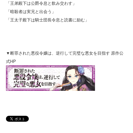
「王弟殿下は公爵令息と飲み交わす」
「暗殺者は実兄と出会う」
「王太子殿下は騎士団長令息と読書に励む」
▼断罪された悪役令嬢は、逆行して完璧な悪女を目指す 原作公
式HP