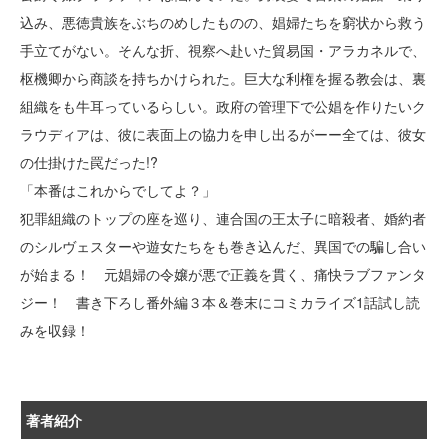
込み、悪徳貴族をぶちのめしたものの、娼婦たちを窮状から救う
手立てがない。そんな折、視察へ赴いた貿易国・アラカネルで、
枢機卿から商談を持ちかけられた。巨大な利権を握る教会は、裏
組織をも牛耳っているらしい。政府の管理下で公娼を作りたいク
ラウディアは、彼に表面上の協力を申し出るがーー全ては、彼女
の仕掛けた罠だった!?
「本番はこれからでしてよ？」
犯罪組織のトップの座を巡り、連合国の王太子に暗殺者、婚約者
のシルヴェスターや遊女たちをも巻き込んだ、異国での騙し合い
が始まる！ 元娼婦の令嬢が悪で正義を貫く、痛快ラブファンタ
ジー！ 書き下ろし番外編３本＆巻末にコミカライズ1話試し読
みを収録！
著者紹介