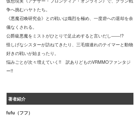
仮想現実《アナザー・フロンティア・オンライン》で、クラン戦
争へ挑むハヤトたち。
《悪魔召喚研究会》との戦いは熾烈を極め、一度砦への退却を余
儀なくされる。
公爵級悪魔をミストがひとりで足止めすると言いだし――!?
怪しげなシスターが訪ねてきたり、三毛猫連れのテイマーと動物
好きの戦いが始まったり。
悩みごとが次々増えていく!! 訳ありどものVRMMOファンタジ
ー!!
著者紹介
fufu（フフ）