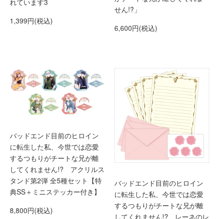
れています3
せん!?」
1,399円(税込)
6,600円(税込)
バッドエンド目前のヒロイン
に転生した私、今世では恋愛
するつもりがチートな兄が離
してくれません!? アクリルス
タンド第2弾 全5種セット【特
バッドエンド目前のヒロイン
典SS＋ミニステッカー付き】
に転生した私、今世では恋愛
するつもりがチートな兄が離
8,800円(税込)
してくれません!? レーネのレ