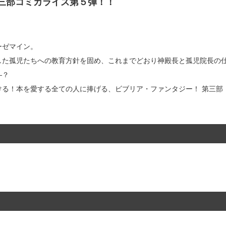
三部コミカライズ第５弾！！
ーゼマイン。
した孤児たちへの教育方針を固め、これまでどおり神殿長と孤児院長の
―？
ける！本を愛する全ての人に捧げる、ビブリア・ファンタジー！ 第三部