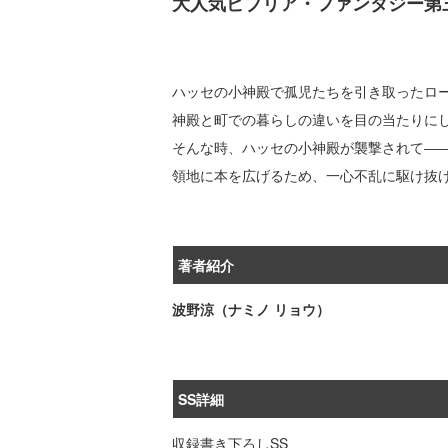
大人気ビブリア・ファンタジー第
ハッセの小神殿で孤児たちを引き取ったロ
神殿と町での暮らしの違いを目の当たりに
そんな時、ハッセの小神殿が襲撃されて―
領地に本を広げるため、一心不乱に駆け抜
著者紹介
波野涼（ナミノ リョウ）
SS詳細
収録書き下ろしSS