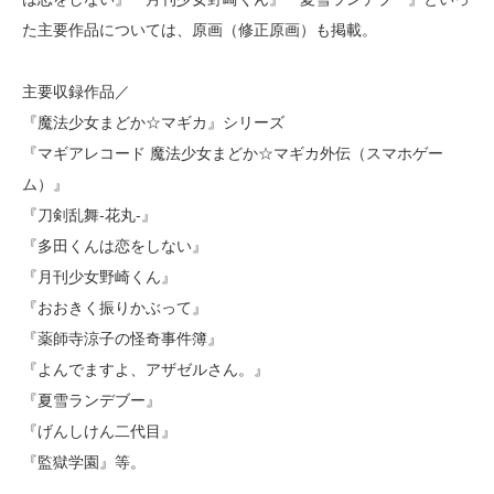
た主要作品については、原画（修正原画）も掲載。
主要収録作品／
『魔法少女まどか☆マギカ』シリーズ
『マギアレコード 魔法少女まどか☆マギカ外伝（スマホゲー
ム）』
『刀剣乱舞-花丸-』
『多田くんは恋をしない』
『月刊少女野崎くん』
『おおきく振りかぶって』
『薬師寺涼子の怪奇事件簿』
『よんでますよ、アザゼルさん。』
『夏雪ランデブー』
『げんしけん二代目』
『監獄学園』等。