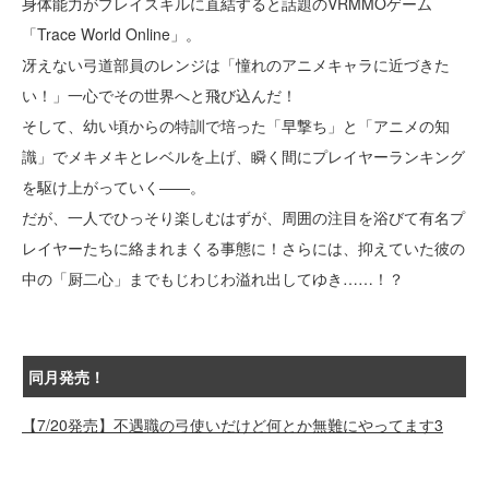
身体能力がプレイスキルに直結すると話題のVRMMOゲーム
「Trace World Online」。
冴えない弓道部員のレンジは「憧れのアニメキャラに近づきた
い！」一心でその世界へと飛び込んだ！
そして、幼い頃からの特訓で培った「早撃ち」と「アニメの知
識」でメキメキとレベルを上げ、瞬く間にプレイヤーランキング
を駆け上がっていく――。
だが、一人でひっそり楽しむはずが、周囲の注目を浴びて有名プ
レイヤーたちに絡まれまくる事態に！さらには、抑えていた彼の
中の「厨二心」までもじわじわ溢れ出してゆき……！？
同月発売！
【7/20発売】不遇職の弓使いだけど何とか無難にやってます3