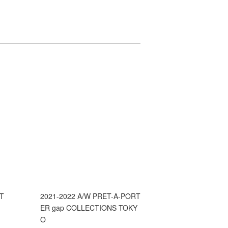
RT
2021-2022 A/W PRET-A-PORT
セ
ER gap COLLECTIONS TOKY
O