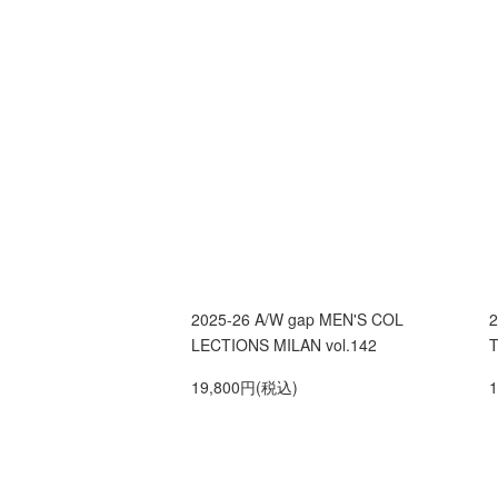
2025-26 A/W gap MEN'S COL
2
LECTIONS MILAN vol.142
T
19,800円(税込)