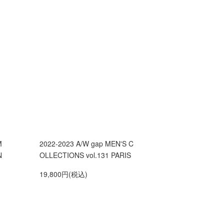
M
2022-2023 A/W gap MEN'S C
N
OLLECTIONS vol.131 PARIS
19,800円(税込)