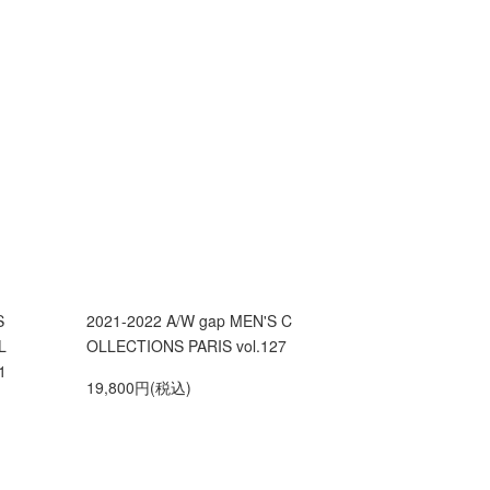
S
2021-2022 A/W gap MEN'S C
L
OLLECTIONS PARIS vol.127
1
19,800円(税込)