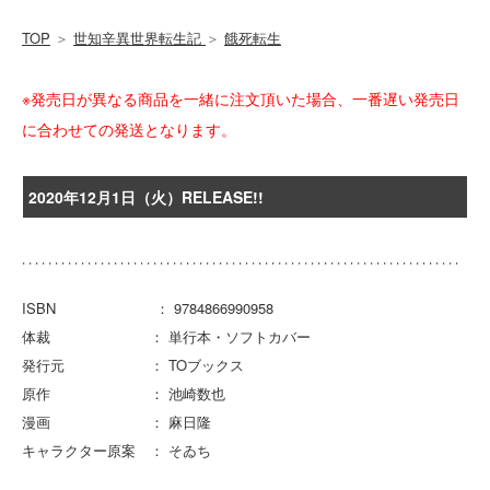
TOP
＞
世知辛異世界転生記
＞
餓死転生
※発売日が異なる商品を一緒に注文頂いた場合、一番遅い発売日
に合わせての発送となります。
2020年12月1日（火）RELEASE!!
ISBN ： 9784866990958
体裁 ： 単行本・ソフトカバー
発行元 ： TOブックス
原作 ： 池崎数也
漫画 ： 麻日隆
キャラクター原案 ： そゐち