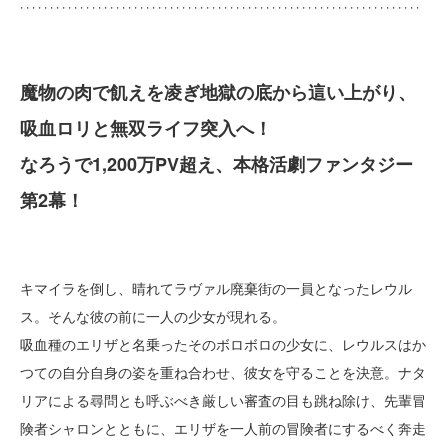
魔物の肉で飢えを凌ぎ地獄の底から這い上がり、
吸血ロリと無双ライフ突入へ！
なろうで1,200万PV超え、本格活劇ファンタジー
第2幕！
キマイラを倒し、晴れてラヴァル廃棄街の一員となったレウル
ス。そんな彼の前に一人の少女が現れる。
吸血種のエリザと名乗ったそのボロボロの少女に、レウルスはか
つての自分自身の姿を重ね合わせ、彼女を守ることを決意。ナタ
リアによる尋問とも呼ぶべき厳しい審査の目も跳ね除け、先輩冒
険者シャロンとともに、エリザを一人前の冒険者にするべく奔走