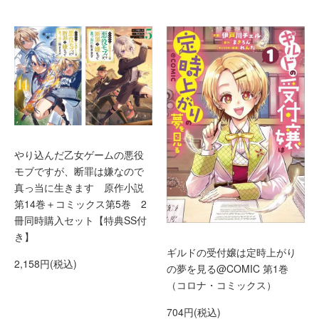
やり込んだ乙女ゲームの悪役
モブですが、断罪は嫌なので
真っ当に生きます 原作小説
第14巻＋コミックス第5巻 2
冊同時購入セット【特典SS付
き】
ギルドの受付嬢は定時上がり
2,158円(税込)
の夢を見る@COMIC 第1巻
（コロナ・コミックス）
704円(税込)